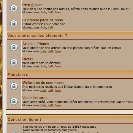
Rien @ voir
Tout ce qui ne rentre pas ailleurs, même sans relation avec le Paris Dakar
Modérateurs
Seb
,
Jeff
,
José
La presse parle de nous
Extrait d'articles sur notre site
Modérateurs
Seb
,
Jeff
Vous cherchez des éléments ?
Articles, Photos
Vous cherchez des articles ou des photos bien précis, sait-on jamais ...
Modérateurs
Seb
,
Jeff
,
José
Divers
vous cherchez un élément ...
Modérateurs
Seb
,
Jeff
,
José
Miniatures
Miniatures du commerce
Des miniatures relatives aux Dakar d'antan dans le commerce
Modérateurs
Seb
,
Jeff
,
José
Vos miniatures
Vous avez créé, vous souhaitez créer une miniature relative aux Dakar d'an
Modérateurs
Seb
,
Jeff
,
José
Qui est en ligne ?
Nos membres ont posté un total de
14517
messages
Nous avons
1192
membres enregistrés