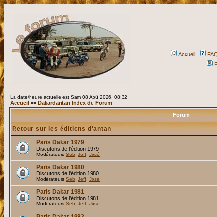
Accueil
FA
P
La date/heure actuelle est Sam 08 Aoû 2026, 08:32
Accueil
>>
Dakardantan Index du Forum
Forum
Retour sur les éditions d'antan
Paris Dakar 1979
Discutons de l'édition 1979
Modérateurs
Seb
,
Jeff
,
José
Paris Dakar 1980
Discutons de l'édition 1980
Modérateurs
Seb
,
Jeff
,
José
Paris Dakar 1981
Discutons de l'édition 1981
Modérateurs
Seb
,
Jeff
,
José
Paris Dakar 1982