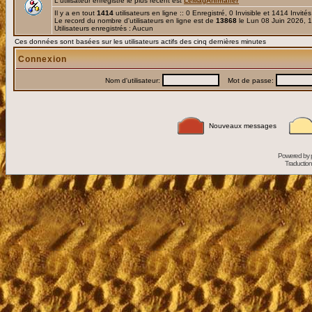
L'utilisateur enregistré le plus récent est
LeMagAnimalier
Il y a en tout
1414
utilisateurs en ligne :: 0 Enregistré, 0 Invisible et 1414 Invité
Le record du nombre d'utilisateurs en ligne est de
13868
le Lun 08 Juin 2026, 
Utilisateurs enregistrés : Aucun
Ces données sont basées sur les utilisateurs actifs des cinq dernières minutes
Connexion
Nom d'utilisateur:
Mot de passe:
Nouveaux messages
Powered by
Traduction