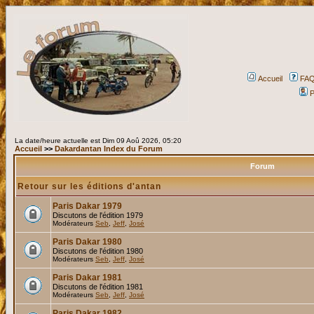
Accueil
FA
P
La date/heure actuelle est Dim 09 Aoû 2026, 05:20
Accueil
>>
Dakardantan Index du Forum
Forum
Retour sur les éditions d'antan
Paris Dakar 1979
Discutons de l'édition 1979
Modérateurs
Seb
,
Jeff
,
José
Paris Dakar 1980
Discutons de l'édition 1980
Modérateurs
Seb
,
Jeff
,
José
Paris Dakar 1981
Discutons de l'édition 1981
Modérateurs
Seb
,
Jeff
,
José
Paris Dakar 1982