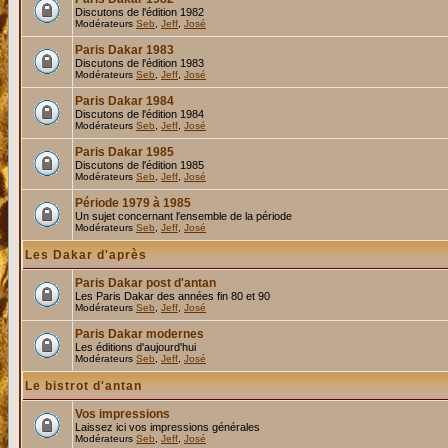
Discutons de l'édition 1982
Modérateurs
Seb
,
Jeff
,
José
Paris Dakar 1983
Discutons de l'édition 1983
Modérateurs
Seb
,
Jeff
,
José
Paris Dakar 1984
Discutons de l'édition 1984
Modérateurs
Seb
,
Jeff
,
José
Paris Dakar 1985
Discutons de l'édition 1985
Modérateurs
Seb
,
Jeff
,
José
Période 1979 à 1985
Un sujet concernant l'ensemble de la période
Modérateurs
Seb
,
Jeff
,
José
Les Dakar d'après
Paris Dakar post d'antan
Les Paris Dakar des années fin 80 et 90
Modérateurs
Seb
,
Jeff
,
José
Paris Dakar modernes
Les éditions d'aujourd'hui
Modérateurs
Seb
,
Jeff
,
José
Le bistrot d'antan
Vos impressions
Laissez ici vos impressions générales
Modérateurs
Seb
,
Jeff
,
José