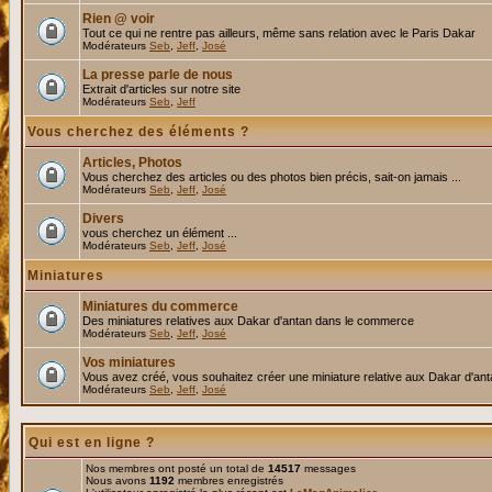
Rien @ voir
Tout ce qui ne rentre pas ailleurs, même sans relation avec le Paris Dakar
Modérateurs
Seb
,
Jeff
,
José
La presse parle de nous
Extrait d'articles sur notre site
Modérateurs
Seb
,
Jeff
Vous cherchez des éléments ?
Articles, Photos
Vous cherchez des articles ou des photos bien précis, sait-on jamais ...
Modérateurs
Seb
,
Jeff
,
José
Divers
vous cherchez un élément ...
Modérateurs
Seb
,
Jeff
,
José
Miniatures
Miniatures du commerce
Des miniatures relatives aux Dakar d'antan dans le commerce
Modérateurs
Seb
,
Jeff
,
José
Vos miniatures
Vous avez créé, vous souhaitez créer une miniature relative aux Dakar d'an
Modérateurs
Seb
,
Jeff
,
José
Qui est en ligne ?
Nos membres ont posté un total de
14517
messages
Nous avons
1192
membres enregistrés