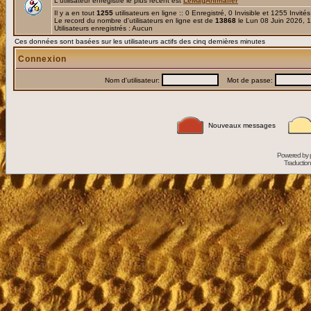
L'utilisateur enregistré le plus récent est
LeMagAnimalier
Il y a en tout
1255
utilisateurs en ligne :: 0 Enregistré, 0 Invisible et 1255 Invité
Le record du nombre d'utilisateurs en ligne est de
13868
le Lun 08 Juin 2026, 
Utilisateurs enregistrés : Aucun
Ces données sont basées sur les utilisateurs actifs des cinq dernières minutes
Connexion
Nom d'utilisateur:
Mot de passe:
Nouveaux messages
Powered by
Traduction