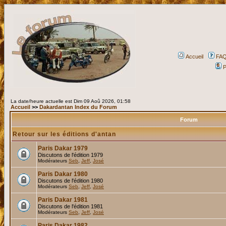
Accueil
FA
P
La date/heure actuelle est Dim 09 Aoû 2026, 01:58
Accueil
>>
Dakardantan Index du Forum
Forum
Retour sur les éditions d'antan
Paris Dakar 1979
Discutons de l'édition 1979
Modérateurs
Seb
,
Jeff
,
José
Paris Dakar 1980
Discutons de l'édition 1980
Modérateurs
Seb
,
Jeff
,
José
Paris Dakar 1981
Discutons de l'édition 1981
Modérateurs
Seb
,
Jeff
,
José
Paris Dakar 1982