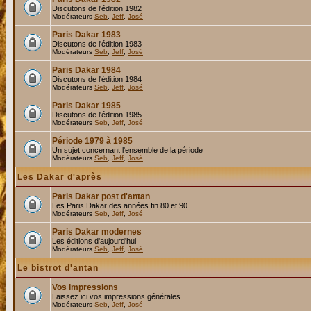
Discutons de l'édition 1982
Modérateurs
Seb
,
Jeff
,
José
Paris Dakar 1983
Discutons de l'édition 1983
Modérateurs
Seb
,
Jeff
,
José
Paris Dakar 1984
Discutons de l'édition 1984
Modérateurs
Seb
,
Jeff
,
José
Paris Dakar 1985
Discutons de l'édition 1985
Modérateurs
Seb
,
Jeff
,
José
Période 1979 à 1985
Un sujet concernant l'ensemble de la période
Modérateurs
Seb
,
Jeff
,
José
Les Dakar d'après
Paris Dakar post d'antan
Les Paris Dakar des années fin 80 et 90
Modérateurs
Seb
,
Jeff
,
José
Paris Dakar modernes
Les éditions d'aujourd'hui
Modérateurs
Seb
,
Jeff
,
José
Le bistrot d'antan
Vos impressions
Laissez ici vos impressions générales
Modérateurs
Seb
,
Jeff
,
José