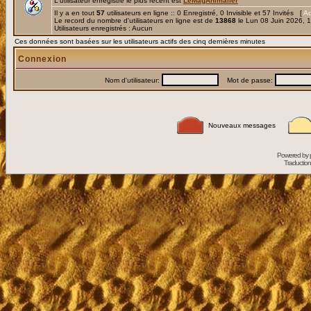
L'utilisateur enregistré le plus récent est
LeMagAnimalier
Il y a en tout
57
utilisateurs en ligne :: 0 Enregistré, 0 Invisible et 57 Invités [
Ad
Le record du nombre d'utilisateurs en ligne est de
13868
le Lun 08 Juin 2026, 
Utilisateurs enregistrés : Aucun
Ces données sont basées sur les utilisateurs actifs des cinq dernières minutes
Connexion
Nom d'utilisateur:
Mot de passe:
Nouveaux messages
Powered by
Traduction