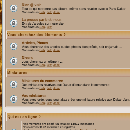
Rien @ voir
Tout ce qui ne rentre pas ailleurs, même sans relation avec le Paris Dakar
Modérateurs
Seb
,
Jeff
,
José
La presse parle de nous
Extrait d'articles sur notre site
Modérateurs
Seb
,
Jeff
Vous cherchez des éléments ?
Articles, Photos
Vous cherchez des articles ou des photos bien précis, sait-on jamais ...
Modérateurs
Seb
,
Jeff
,
José
Divers
vous cherchez un élément ...
Modérateurs
Seb
,
Jeff
,
José
Miniatures
Miniatures du commerce
Des miniatures relatives aux Dakar d'antan dans le commerce
Modérateurs
Seb
,
Jeff
,
José
Vos miniatures
Vous avez créé, vous souhaitez créer une miniature relative aux Dakar d'an
Modérateurs
Seb
,
Jeff
,
José
Qui est en ligne ?
Nos membres ont posté un total de
14517
messages
Nous avons
1192
membres enregistrés