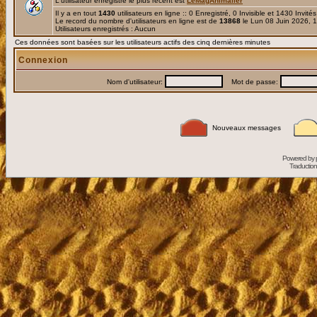
L'utilisateur enregistré le plus récent est
LeMagAnimalier
Il y a en tout
1430
utilisateurs en ligne :: 0 Enregistré, 0 Invisible et 1430 Invité
Le record du nombre d'utilisateurs en ligne est de
13868
le Lun 08 Juin 2026, 
Utilisateurs enregistrés : Aucun
Ces données sont basées sur les utilisateurs actifs des cinq dernières minutes
Connexion
Nom d'utilisateur:
Mot de passe:
Nouveaux messages
Powered by
Traduction