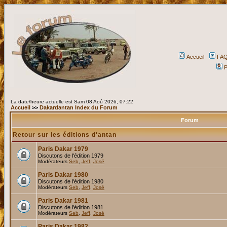
Accueil
FA
P
La date/heure actuelle est Sam 08 Aoû 2026, 07:22
Accueil
>>
Dakardantan Index du Forum
Forum
Retour sur les éditions d'antan
Paris Dakar 1979
Discutons de l'édition 1979
Modérateurs
Seb
,
Jeff
,
José
Paris Dakar 1980
Discutons de l'édition 1980
Modérateurs
Seb
,
Jeff
,
José
Paris Dakar 1981
Discutons de l'édition 1981
Modérateurs
Seb
,
Jeff
,
José
Paris Dakar 1982