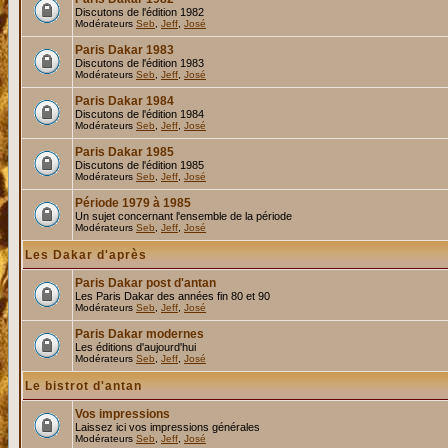
Discutons de l'édition 1982
Modérateurs
Seb
,
Jeff
,
José
Paris Dakar 1983
Discutons de l'édition 1983
Modérateurs
Seb
,
Jeff
,
José
Paris Dakar 1984
Discutons de l'édition 1984
Modérateurs
Seb
,
Jeff
,
José
Paris Dakar 1985
Discutons de l'édition 1985
Modérateurs
Seb
,
Jeff
,
José
Période 1979 à 1985
Un sujet concernant l'ensemble de la période
Modérateurs
Seb
,
Jeff
,
José
Les Dakar d'après
Paris Dakar post d'antan
Les Paris Dakar des années fin 80 et 90
Modérateurs
Seb
,
Jeff
,
José
Paris Dakar modernes
Les éditions d'aujourd'hui
Modérateurs
Seb
,
Jeff
,
José
Le bistrot d'antan
Vos impressions
Laissez ici vos impressions générales
Modérateurs
Seb
,
Jeff
,
José