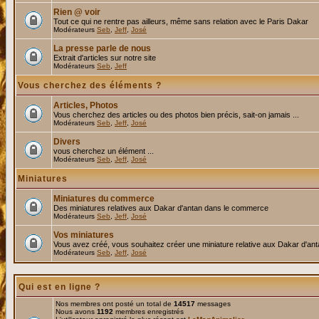
Rien @ voir
Tout ce qui ne rentre pas ailleurs, même sans relation avec le Paris Dakar
Modérateurs
Seb
,
Jeff
,
José
La presse parle de nous
Extrait d'articles sur notre site
Modérateurs
Seb
,
Jeff
Vous cherchez des éléments ?
Articles, Photos
Vous cherchez des articles ou des photos bien précis, sait-on jamais ...
Modérateurs
Seb
,
Jeff
,
José
Divers
vous cherchez un élément ...
Modérateurs
Seb
,
Jeff
,
José
Miniatures
Miniatures du commerce
Des miniatures relatives aux Dakar d'antan dans le commerce
Modérateurs
Seb
,
Jeff
,
José
Vos miniatures
Vous avez créé, vous souhaitez créer une miniature relative aux Dakar d'an
Modérateurs
Seb
,
Jeff
,
José
Qui est en ligne ?
Nos membres ont posté un total de
14517
messages
Nous avons
1192
membres enregistrés