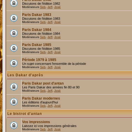
Discutons de l'édition 1982
Modérateurs
Seb
,
Jeff
,
José
Paris Dakar 1983
Discutons de l'édition 1983
Modérateurs
Seb
,
Jeff
,
José
Paris Dakar 1984
Discutons de l'édition 1984
Modérateurs
Seb
,
Jeff
,
José
Paris Dakar 1985
Discutons de l'édition 1985
Modérateurs
Seb
,
Jeff
,
José
Période 1979 à 1985
Un sujet concernant l'ensemble de la période
Modérateurs
Seb
,
Jeff
,
José
Les Dakar d'après
Paris Dakar post d'antan
Les Paris Dakar des années fin 80 et 90
Modérateurs
Seb
,
Jeff
,
José
Paris Dakar modernes
Les éditions d'aujourd'hui
Modérateurs
Seb
,
Jeff
,
José
Le bistrot d'antan
Vos impressions
Laissez ici vos impressions générales
Modérateurs
Seb
,
Jeff
,
José