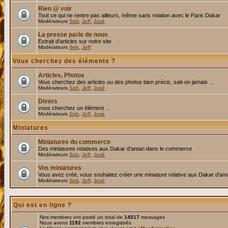
Rien @ voir
Tout ce qui ne rentre pas ailleurs, même sans relation avec le Paris Dakar
Modérateurs
Seb
,
Jeff
,
José
La presse parle de nous
Extrait d'articles sur notre site
Modérateurs
Seb
,
Jeff
Vous cherchez des éléments ?
Articles, Photos
Vous cherchez des articles ou des photos bien précis, sait-on jamais ...
Modérateurs
Seb
,
Jeff
,
José
Divers
vous cherchez un élément ...
Modérateurs
Seb
,
Jeff
,
José
Miniatures
Miniatures du commerce
Des miniatures relatives aux Dakar d'antan dans le commerce
Modérateurs
Seb
,
Jeff
,
José
Vos miniatures
Vous avez créé, vous souhaitez créer une miniature relative aux Dakar d'an
Modérateurs
Seb
,
Jeff
,
José
Qui est en ligne ?
Nos membres ont posté un total de
14517
messages
Nous avons
1192
membres enregistrés