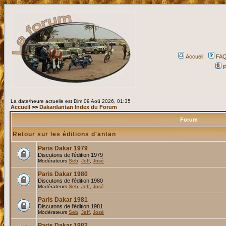
Accueil
FA
P
La date/heure actuelle est Dim 09 Aoû 2026, 01:35
Accueil
>>
Dakardantan Index du Forum
Forum
Retour sur les éditions d'antan
Paris Dakar 1979
Discutons de l'édition 1979
Modérateurs
Seb
,
Jeff
,
José
Paris Dakar 1980
Discutons de l'édition 1980
Modérateurs
Seb
,
Jeff
,
José
Paris Dakar 1981
Discutons de l'édition 1981
Modérateurs
Seb
,
Jeff
,
José
Paris Dakar 1982