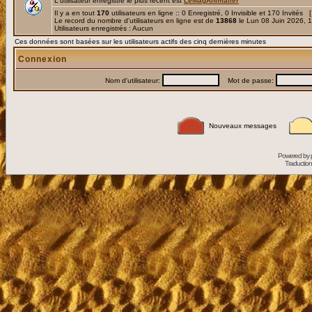
L'utilisateur enregistré le plus récent est
LeMagAnimalier
Il y a en tout
170
utilisateurs en ligne :: 0 Enregistré, 0 Invisible et 170 Invités 
Le record du nombre d'utilisateurs en ligne est de
13868
le Lun 08 Juin 2026, 
Utilisateurs enregistrés : Aucun
Ces données sont basées sur les utilisateurs actifs des cinq dernières minutes
Connexion
Nom d'utilisateur:
Mot de passe:
Nouveaux messages
Powered by
Traduction