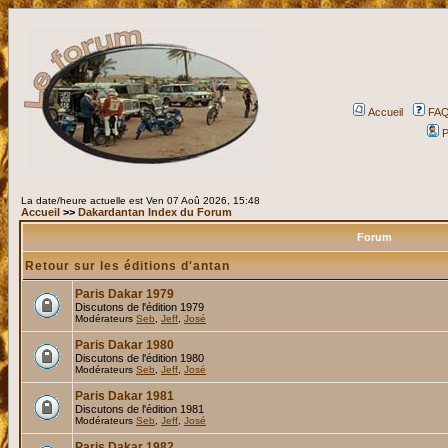
Accueil
FA
P
La date/heure actuelle est Ven 07 Aoû 2026, 15:48
Accueil
>>
Dakardantan Index du Forum
Forum
Retour sur les éditions d'antan
Paris Dakar 1979
Discutons de l'édition 1979
Modérateurs
Seb
,
Jeff
,
José
Paris Dakar 1980
Discutons de l'édition 1980
Modérateurs
Seb
,
Jeff
,
José
Paris Dakar 1981
Discutons de l'édition 1981
Modérateurs
Seb
,
Jeff
,
José
Paris Dakar 1982