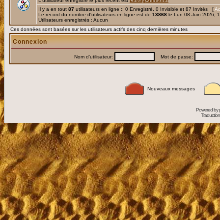
L'utilisateur enregistré le plus récent est
LeMagAnimalier
Il y a en tout
87
utilisateurs en ligne :: 0 Enregistré, 0 Invisible et 87 Invités [
Ad
Le record du nombre d'utilisateurs en ligne est de
13868
le Lun 08 Juin 2026, 
Utilisateurs enregistrés : Aucun
Ces données sont basées sur les utilisateurs actifs des cinq dernières minutes
Connexion
Nom d'utilisateur:
Mot de passe:
Nouveaux messages
Powered by
Traduction