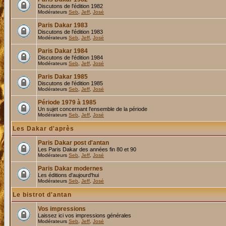
Discutons de l'édition 1982
Modérateurs
Seb
,
Jeff
,
José
Paris Dakar 1983
Discutons de l'édition 1983
Modérateurs
Seb
,
Jeff
,
José
Paris Dakar 1984
Discutons de l'édition 1984
Modérateurs
Seb
,
Jeff
,
José
Paris Dakar 1985
Discutons de l'édition 1985
Modérateurs
Seb
,
Jeff
,
José
Période 1979 à 1985
Un sujet concernant l'ensemble de la période
Modérateurs
Seb
,
Jeff
,
José
Les Dakar d'après
Paris Dakar post d'antan
Les Paris Dakar des années fin 80 et 90
Modérateurs
Seb
,
Jeff
,
José
Paris Dakar modernes
Les éditions d'aujourd'hui
Modérateurs
Seb
,
Jeff
,
José
Le bistrot d'antan
Vos impressions
Laissez ici vos impressions générales
Modérateurs
Seb
,
Jeff
,
José