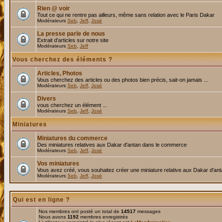
Rien @ voir
Tout ce qui ne rentre pas ailleurs, même sans relation avec le Paris Dakar
Modérateurs
Seb
,
Jeff
,
José
La presse parle de nous
Extrait d'articles sur notre site
Modérateurs
Seb
,
Jeff
Vous cherchez des éléments ?
Articles, Photos
Vous cherchez des articles ou des photos bien précis, sait-on jamais ...
Modérateurs
Seb
,
Jeff
,
José
Divers
vous cherchez un élément ...
Modérateurs
Seb
,
Jeff
,
José
Miniatures
Miniatures du commerce
Des miniatures relatives aux Dakar d'antan dans le commerce
Modérateurs
Seb
,
Jeff
,
José
Vos miniatures
Vous avez créé, vous souhaitez créer une miniature relative aux Dakar d'an
Modérateurs
Seb
,
Jeff
,
José
Qui est en ligne ?
Nos membres ont posté un total de
14517
messages
Nous avons
1192
membres enregistrés