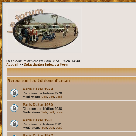
La date/heure actuelle est Sam 08 Aoû 2026, 14:30
Accueil
>>
Dakardantan Index du Forum
Retour sur les éditions d'antan
Paris Dakar 1979
Discutons de l'édition 1979
Modérateurs
Seb
,
Jeff
,
José
Paris Dakar 1980
Discutons de l'édition 1980
Modérateurs
Seb
,
Jeff
,
José
Paris Dakar 1981
Discutons de l'édition 1981
Modérateurs
Seb
,
Jeff
,
José
Paris Dakar 1982