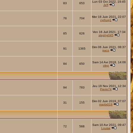
Lun 03 Oct 2022, 19:45
83
653
Jeff
Mer 16 Juin 2021, 22:07
76
704
cyrhug1
Ven 16 Juil 2021, 17:34
85
626
stephg045
Dim 06 Juin 2021, 08:37
91
1365
paco
Sam 14 Avr 2018, 14:06
84
650
olep
Jeu 18 Nov 2021, 12:34
94
783
Pierre74
Dim 02 Juin 2019, 07:07
31
155
martix019
Sam 10 Avr 2021, 09:47
72
568
Louise