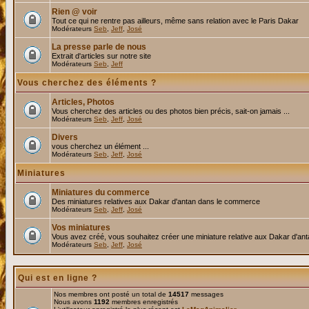
Rien @ voir
Tout ce qui ne rentre pas ailleurs, même sans relation avec le Paris Dakar
Modérateurs
Seb
,
Jeff
,
José
La presse parle de nous
Extrait d'articles sur notre site
Modérateurs
Seb
,
Jeff
Vous cherchez des éléments ?
Articles, Photos
Vous cherchez des articles ou des photos bien précis, sait-on jamais ...
Modérateurs
Seb
,
Jeff
,
José
Divers
vous cherchez un élément ...
Modérateurs
Seb
,
Jeff
,
José
Miniatures
Miniatures du commerce
Des miniatures relatives aux Dakar d'antan dans le commerce
Modérateurs
Seb
,
Jeff
,
José
Vos miniatures
Vous avez créé, vous souhaitez créer une miniature relative aux Dakar d'an
Modérateurs
Seb
,
Jeff
,
José
Qui est en ligne ?
Nos membres ont posté un total de
14517
messages
Nous avons
1192
membres enregistrés