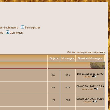
s d'utilisateurs
S'enregistrer
vés
Connexion
Voir les messages sans réponses
Sujets
Messages
Derniers Messages
Dim 11 Avr 2021, 11:00
67
816
Louise
Dim 06 Fév 2022, 23:29
41
628
ippocamp
Dim 24 Jan 2021, 00:16
71
708
lacoste