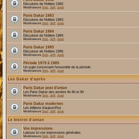
Discutons de l'édition 1982
Modérateurs
Seb
,
Jeff
,
José
Paris Dakar 1983
Discutons de l'édition 1983
Modérateurs
Seb
,
Jeff
,
José
Paris Dakar 1984
Discutons de l'édition 1984
Modérateurs
Seb
,
Jeff
,
José
Paris Dakar 1985
Discutons de l'édition 1985
Modérateurs
Seb
,
Jeff
,
José
Période 1979 à 1985
Un sujet concernant l'ensemble de la période
Modérateurs
Seb
,
Jeff
,
José
Les Dakar d'après
Paris Dakar post d'antan
Les Paris Dakar des années fin 80 et 90
Modérateurs
Seb
,
Jeff
,
José
Paris Dakar modernes
Les éditions d'aujourd'hui
Modérateurs
Seb
,
Jeff
,
José
Le bistrot d'antan
Vos impressions
Laissez ici vos impressions générales
Modérateurs
Seb
,
Jeff
,
José