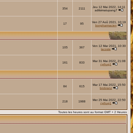
Jeu 12 Mai 2022, 14:11
354
2111
adilsimatupang7
Ven 27 Aoû 2021, 10:19
17
95
bonpharmacien
Ven 12 Mar 2021, 10:30
105
367
lacoste
Mar 31 Mai 2022, 21:08
161
833
cyrhug1
Mar 17 Mai 2022, 15:50
84
615
brobranz
Mer 25 Mai 2022, 22:50
218
1988
cyrhug1
Toutes les heures sont au format GMT + 2 Heures