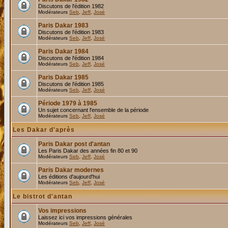
Discutons de l'édition 1982
Modérateurs
Seb
,
Jeff
,
José
Paris Dakar 1983
Discutons de l'édition 1983
Modérateurs
Seb
,
Jeff
,
José
Paris Dakar 1984
Discutons de l'édition 1984
Modérateurs
Seb
,
Jeff
,
José
Paris Dakar 1985
Discutons de l'édition 1985
Modérateurs
Seb
,
Jeff
,
José
Période 1979 à 1985
Un sujet concernant l'ensemble de la période
Modérateurs
Seb
,
Jeff
,
José
Les Dakar d'après
Paris Dakar post d'antan
Les Paris Dakar des années fin 80 et 90
Modérateurs
Seb
,
Jeff
,
José
Paris Dakar modernes
Les éditions d'aujourd'hui
Modérateurs
Seb
,
Jeff
,
José
Le bistrot d'antan
Vos impressions
Laissez ici vos impressions générales
Modérateurs
Seb
,
Jeff
,
José