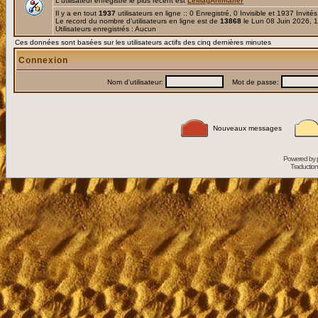
L'utilisateur enregistré le plus récent est
LeMagAnimalier
Il y a en tout
1937
utilisateurs en ligne :: 0 Enregistré, 0 Invisible et 1937 Invité
Le record du nombre d'utilisateurs en ligne est de
13868
le Lun 08 Juin 2026, 
Utilisateurs enregistrés : Aucun
Ces données sont basées sur les utilisateurs actifs des cinq dernières minutes
Connexion
Nom d'utilisateur:
Mot de passe:
Nouveaux messages
Powered by
Traduction