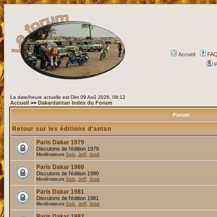
Accueil
FA
P
La date/heure actuelle est Dim 09 Aoû 2026, 08:12
Accueil
>>
Dakardantan Index du Forum
Forum
Retour sur les éditions d'antan
Paris Dakar 1979
Discutons de l'édition 1979
Modérateurs
Seb
,
Jeff
,
José
Paris Dakar 1980
Discutons de l'édition 1980
Modérateurs
Seb
,
Jeff
,
José
Paris Dakar 1981
Discutons de l'édition 1981
Modérateurs
Seb
,
Jeff
,
José
Paris Dakar 1982