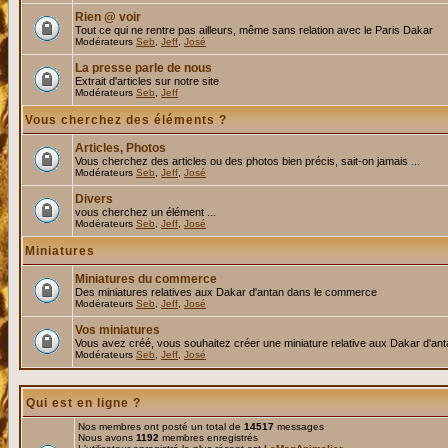
Rien @ voir
Tout ce qui ne rentre pas ailleurs, même sans relation avec le Paris Dakar
Modérateurs
Seb
,
Jeff
,
José
La presse parle de nous
Extrait d'articles sur notre site
Modérateurs
Seb
,
Jeff
Vous cherchez des éléments ?
Articles, Photos
Vous cherchez des articles ou des photos bien précis, sait-on jamais ...
Modérateurs
Seb
,
Jeff
,
José
Divers
vous cherchez un élément ...
Modérateurs
Seb
,
Jeff
,
José
Miniatures
Miniatures du commerce
Des miniatures relatives aux Dakar d'antan dans le commerce
Modérateurs
Seb
,
Jeff
,
José
Vos miniatures
Vous avez créé, vous souhaitez créer une miniature relative aux Dakar d'an
Modérateurs
Seb
,
Jeff
,
José
Qui est en ligne ?
Nos membres ont posté un total de
14517
messages
Nous avons
1192
membres enregistrés