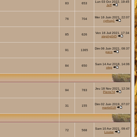
Lun 03 Oct 2022, 19:45
83
653
Jeff
Mer 16 Juin 2021, 22:07
76
704
cyrhug1
Ven 16 Juil 2021, 17:34
85
626
stephg045
Dim 06 Juin 2021, 08:37
91
1365
paco
Sam 14 Avr 2018, 14:06
84
650
olep
Jeu 18 Nov 2021, 12:34
94
783
Pierre74
Dim 02 Juin 2019, 07:07
31
155
martix019
Sam 10 Avr 2021, 09:47
72
568
Louise