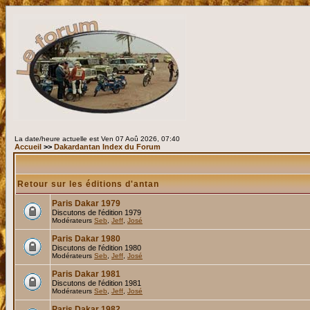
La date/heure actuelle est Ven 07 Aoû 2026, 07:40
Accueil
>>
Dakardantan Index du Forum
Retour sur les éditions d'antan
Paris Dakar 1979
Discutons de l'édition 1979
Modérateurs
Seb
,
Jeff
,
José
Paris Dakar 1980
Discutons de l'édition 1980
Modérateurs
Seb
,
Jeff
,
José
Paris Dakar 1981
Discutons de l'édition 1981
Modérateurs
Seb
,
Jeff
,
José
Paris Dakar 1982