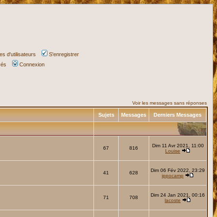
s d'utilisateurs
S'enregistrer
vés
Connexion
Voir les messages sans réponses
Sujets
Messages
Derniers Messages
Dim 11 Avr 2021, 11:00
67
816
Louise
Dim 06 Fév 2022, 23:29
41
628
ippocamp
Dim 24 Jan 2021, 00:16
71
708
lacoste