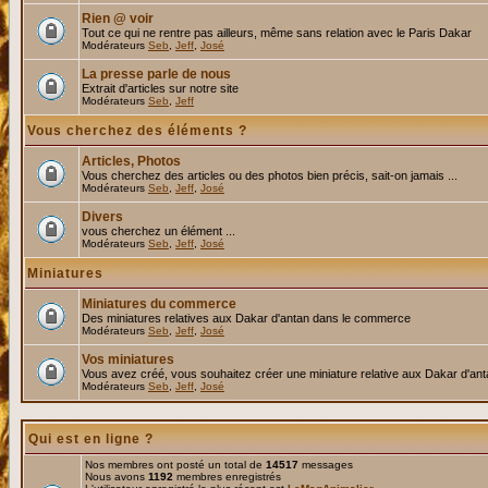
Rien @ voir
Tout ce qui ne rentre pas ailleurs, même sans relation avec le Paris Dakar
Modérateurs
Seb
,
Jeff
,
José
La presse parle de nous
Extrait d'articles sur notre site
Modérateurs
Seb
,
Jeff
Vous cherchez des éléments ?
Articles, Photos
Vous cherchez des articles ou des photos bien précis, sait-on jamais ...
Modérateurs
Seb
,
Jeff
,
José
Divers
vous cherchez un élément ...
Modérateurs
Seb
,
Jeff
,
José
Miniatures
Miniatures du commerce
Des miniatures relatives aux Dakar d'antan dans le commerce
Modérateurs
Seb
,
Jeff
,
José
Vos miniatures
Vous avez créé, vous souhaitez créer une miniature relative aux Dakar d'an
Modérateurs
Seb
,
Jeff
,
José
Qui est en ligne ?
Nos membres ont posté un total de
14517
messages
Nous avons
1192
membres enregistrés