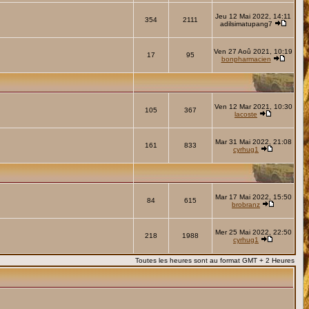
Jeu 12 Mai 2022, 14:11
354
2111
adilsimatupang7
Ven 27 Aoû 2021, 10:19
17
95
bonpharmacien
Ven 12 Mar 2021, 10:30
105
367
lacoste
Mar 31 Mai 2022, 21:08
161
833
cyrhug1
Mar 17 Mai 2022, 15:50
84
615
brobranz
Mer 25 Mai 2022, 22:50
218
1988
cyrhug1
Toutes les heures sont au format GMT + 2 Heures