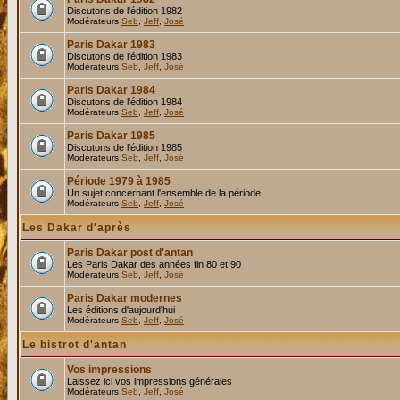
Discutons de l'édition 1982
Modérateurs
Seb
,
Jeff
,
José
Paris Dakar 1983
Discutons de l'édition 1983
Modérateurs
Seb
,
Jeff
,
José
Paris Dakar 1984
Discutons de l'édition 1984
Modérateurs
Seb
,
Jeff
,
José
Paris Dakar 1985
Discutons de l'édition 1985
Modérateurs
Seb
,
Jeff
,
José
Période 1979 à 1985
Un sujet concernant l'ensemble de la période
Modérateurs
Seb
,
Jeff
,
José
Les Dakar d'après
Paris Dakar post d'antan
Les Paris Dakar des années fin 80 et 90
Modérateurs
Seb
,
Jeff
,
José
Paris Dakar modernes
Les éditions d'aujourd'hui
Modérateurs
Seb
,
Jeff
,
José
Le bistrot d'antan
Vos impressions
Laissez ici vos impressions générales
Modérateurs
Seb
,
Jeff
,
José