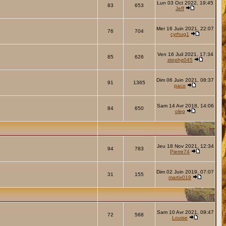
Lun 03 Oct 2022, 19:45
83
653
Jeff
Mer 16 Juin 2021, 22:07
76
704
cyrhug1
Ven 16 Juil 2021, 17:34
85
626
stephg045
Dim 06 Juin 2021, 08:37
91
1365
paco
Sam 14 Avr 2018, 14:06
84
650
olep
Jeu 18 Nov 2021, 12:34
94
783
Pierre74
Dim 02 Juin 2019, 07:07
31
155
martix019
Sam 10 Avr 2021, 09:47
72
568
Louise