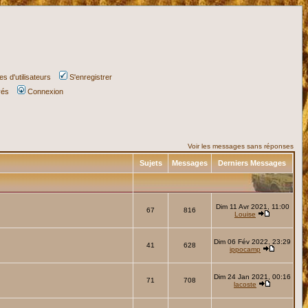
s d'utilisateurs
S'enregistrer
vés
Connexion
Voir les messages sans réponses
Sujets
Messages
Derniers Messages
Dim 11 Avr 2021, 11:00
67
816
Louise
Dim 06 Fév 2022, 23:29
41
628
ippocamp
Dim 24 Jan 2021, 00:16
71
708
lacoste