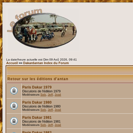
La date/heure actuelle est Dim 09 Aoû 2026, 09:41
Accueil
>>
Dakardantan Index du Forum
Retour sur les éditions d'antan
Paris Dakar 1979
Discutons de l'édition 1979
Modérateurs
Seb
,
Jeff
,
José
Paris Dakar 1980
Discutons de l'édition 1980
Modérateurs
Seb
,
Jeff
,
José
Paris Dakar 1981
Discutons de l'édition 1981
Modérateurs
Seb
,
Jeff
,
José
Paris Dakar 1982