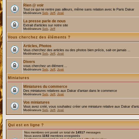
Rien @ voir
Tout ce qui ne rentre pas ailleurs, même sans relation avec le Paris Dakar
Modérateurs
Seb
,
Jeff
,
José
La presse parle de nous
Extrait d'articles sur notre site
Modérateurs
Seb
,
Jeff
Vous cherchez des éléments ?
Articles, Photos
Vous cherchez des articles ou des photos bien précis, sait-on jamais ...
Modérateurs
Seb
,
Jeff
,
José
Divers
vous cherchez un élément ...
Modérateurs
Seb
,
Jeff
,
José
Miniatures
Miniatures du commerce
Des miniatures relatives aux Dakar d'antan dans le commerce
Modérateurs
Seb
,
Jeff
,
José
Vos miniatures
Vous avez créé, vous souhaitez créer une miniature relative aux Dakar d'an
Modérateurs
Seb
,
Jeff
,
José
Qui est en ligne ?
Nos membres ont posté un total de
14517
messages
Nous avons
1192
membres enregistrés