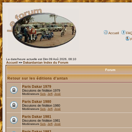
Accueil
FA
P
La date/heure actuelle est Dim 09 Aoû 2026, 08:10
Accueil
>>
Dakardantan Index du Forum
Forum
Retour sur les éditions d'antan
Paris Dakar 1979
Discutons de l'édition 1979
Modérateurs
Seb
,
Jeff
,
José
Paris Dakar 1980
Discutons de l'édition 1980
Modérateurs
Seb
,
Jeff
,
José
Paris Dakar 1981
Discutons de l'édition 1981
Modérateurs
Seb
,
Jeff
,
José
Paris Dakar 1982