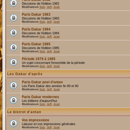
Discutons de l'édition 1982
Modérateurs
Seb
,
Jeff
,
José
Paris Dakar 1983
Discutons de l'édition 1983
Modérateurs
Seb
,
Jeff
,
José
Paris Dakar 1984
Discutons de l'édition 1984
Modérateurs
Seb
,
Jeff
,
José
Paris Dakar 1985
Discutons de l'édition 1985
Modérateurs
Seb
,
Jeff
,
José
Période 1979 à 1985
Un sujet concernant l'ensemble de la période
Modérateurs
Seb
,
Jeff
,
José
Les Dakar d'après
Paris Dakar post d'antan
Les Paris Dakar des années fin 80 et 90
Modérateurs
Seb
,
Jeff
,
José
Paris Dakar modernes
Les éditions d'aujourd'hui
Modérateurs
Seb
,
Jeff
,
José
Le bistrot d'antan
Vos impressions
Laissez ici vos impressions générales
Modérateurs
Seb
,
Jeff
,
José