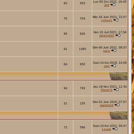
Lun 03 Oct 2022, 19:45
83
653
Jeff
Mer 16 Juin 2021, 22:07
76
704
cyrhug1
Ven 16 Juil 2021, 17:34
85
626
stephg045
Dim 06 Juin 2021, 08:37
91
1365
paco
Sam 14 Avr 2018, 14:06
84
650
olep
Jeu 18 Nov 2021, 12:34
94
783
Pierre74
Dim 02 Juin 2019, 07:07
31
155
martix019
Sam 10 Avr 2021, 09:47
72
568
Louise