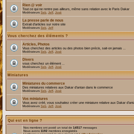
Rien @ voir
Tout ce qui ne rentre pas ailleurs, même sans relation avec le Paris Dakar
Modérateurs
Seb
,
Jeff
,
José
La presse parle de nous
Extrait d'articles sur notre site
Modérateurs
Seb
,
Jeff
Vous cherchez des éléments ?
Articles, Photos
Vous cherchez des articles ou des photos bien précis, sait-on jamais ...
Modérateurs
Seb
,
Jeff
,
José
Divers
vous cherchez un élément ...
Modérateurs
Seb
,
Jeff
,
José
Miniatures
Miniatures du commerce
Des miniatures relatives aux Dakar d'antan dans le commerce
Modérateurs
Seb
,
Jeff
,
José
Vos miniatures
Vous avez créé, vous souhaitez créer une miniature relative aux Dakar d'an
Modérateurs
Seb
,
Jeff
,
José
Qui est en ligne ?
Nos membres ont posté un total de
14517
messages
Nous avons
1192
membres enregistrés