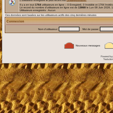
L'utilisateur enregistré le plus récent est
LeMagAnimalier
Il y a en tout
1764
utilisateurs en ligne :: 0 Enregistré, 0 Invisible et 1764 Invité
Le record du nombre d'utilisateurs en ligne est de
13868
le Lun 08 Juin 2026, 
Utilisateurs enregistrés : Aucun
Ces données sont basées sur les utilisateurs actifs des cinq dernières minutes
Connexion
Nom d'utilisateur:
Mot de passe:
Nouveaux messages
Powered by
Traduction