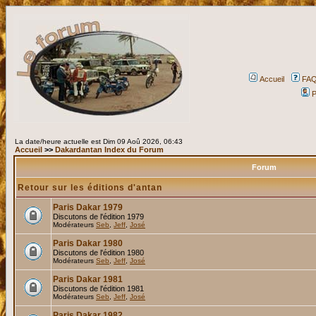
Accueil
FA
P
La date/heure actuelle est Dim 09 Aoû 2026, 06:43
Accueil
>>
Dakardantan Index du Forum
Forum
Retour sur les éditions d'antan
Paris Dakar 1979
Discutons de l'édition 1979
Modérateurs
Seb
,
Jeff
,
José
Paris Dakar 1980
Discutons de l'édition 1980
Modérateurs
Seb
,
Jeff
,
José
Paris Dakar 1981
Discutons de l'édition 1981
Modérateurs
Seb
,
Jeff
,
José
Paris Dakar 1982