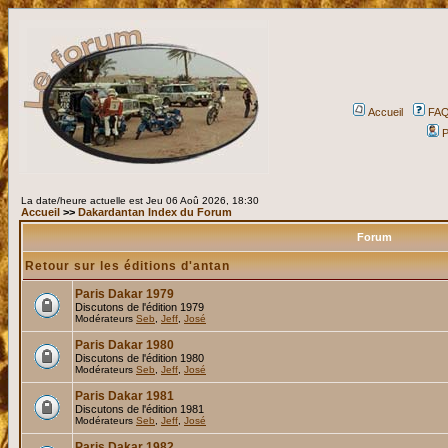
Accueil
FA
P
La date/heure actuelle est Jeu 06 Aoû 2026, 18:30
Accueil
>>
Dakardantan Index du Forum
Forum
Retour sur les éditions d'antan
Paris Dakar 1979
Discutons de l'édition 1979
Modérateurs
Seb
,
Jeff
,
José
Paris Dakar 1980
Discutons de l'édition 1980
Modérateurs
Seb
,
Jeff
,
José
Paris Dakar 1981
Discutons de l'édition 1981
Modérateurs
Seb
,
Jeff
,
José
Paris Dakar 1982