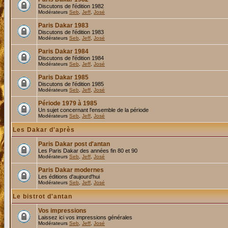
Discutons de l'édition 1982
Modérateurs
Seb
,
Jeff
,
José
Paris Dakar 1983
Discutons de l'édition 1983
Modérateurs
Seb
,
Jeff
,
José
Paris Dakar 1984
Discutons de l'édition 1984
Modérateurs
Seb
,
Jeff
,
José
Paris Dakar 1985
Discutons de l'édition 1985
Modérateurs
Seb
,
Jeff
,
José
Période 1979 à 1985
Un sujet concernant l'ensemble de la période
Modérateurs
Seb
,
Jeff
,
José
Les Dakar d'après
Paris Dakar post d'antan
Les Paris Dakar des années fin 80 et 90
Modérateurs
Seb
,
Jeff
,
José
Paris Dakar modernes
Les éditions d'aujourd'hui
Modérateurs
Seb
,
Jeff
,
José
Le bistrot d'antan
Vos impressions
Laissez ici vos impressions générales
Modérateurs
Seb
,
Jeff
,
José