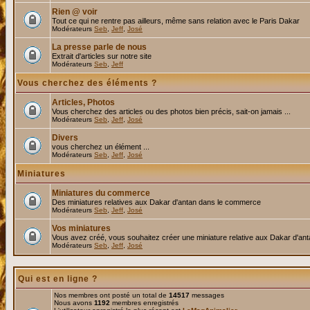
Rien @ voir
Tout ce qui ne rentre pas ailleurs, même sans relation avec le Paris Dakar
Modérateurs
Seb
,
Jeff
,
José
La presse parle de nous
Extrait d'articles sur notre site
Modérateurs
Seb
,
Jeff
Vous cherchez des éléments ?
Articles, Photos
Vous cherchez des articles ou des photos bien précis, sait-on jamais ...
Modérateurs
Seb
,
Jeff
,
José
Divers
vous cherchez un élément ...
Modérateurs
Seb
,
Jeff
,
José
Miniatures
Miniatures du commerce
Des miniatures relatives aux Dakar d'antan dans le commerce
Modérateurs
Seb
,
Jeff
,
José
Vos miniatures
Vous avez créé, vous souhaitez créer une miniature relative aux Dakar d'an
Modérateurs
Seb
,
Jeff
,
José
Qui est en ligne ?
Nos membres ont posté un total de
14517
messages
Nous avons
1192
membres enregistrés