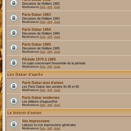
Discutons de l'édition 1982
Modérateurs
Seb
,
Jeff
,
José
Paris Dakar 1983
Discutons de l'édition 1983
Modérateurs
Seb
,
Jeff
,
José
Paris Dakar 1984
Discutons de l'édition 1984
Modérateurs
Seb
,
Jeff
,
José
Paris Dakar 1985
Discutons de l'édition 1985
Modérateurs
Seb
,
Jeff
,
José
Période 1979 à 1985
Un sujet concernant l'ensemble de la période
Modérateurs
Seb
,
Jeff
,
José
Les Dakar d'après
Paris Dakar post d'antan
Les Paris Dakar des années fin 80 et 90
Modérateurs
Seb
,
Jeff
,
José
Paris Dakar modernes
Les éditions d'aujourd'hui
Modérateurs
Seb
,
Jeff
,
José
Le bistrot d'antan
Vos impressions
Laissez ici vos impressions générales
Modérateurs
Seb
,
Jeff
,
José