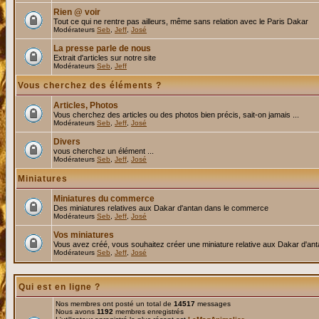
Rien @ voir
Tout ce qui ne rentre pas ailleurs, même sans relation avec le Paris Dakar
Modérateurs
Seb
,
Jeff
,
José
La presse parle de nous
Extrait d'articles sur notre site
Modérateurs
Seb
,
Jeff
Vous cherchez des éléments ?
Articles, Photos
Vous cherchez des articles ou des photos bien précis, sait-on jamais ...
Modérateurs
Seb
,
Jeff
,
José
Divers
vous cherchez un élément ...
Modérateurs
Seb
,
Jeff
,
José
Miniatures
Miniatures du commerce
Des miniatures relatives aux Dakar d'antan dans le commerce
Modérateurs
Seb
,
Jeff
,
José
Vos miniatures
Vous avez créé, vous souhaitez créer une miniature relative aux Dakar d'an
Modérateurs
Seb
,
Jeff
,
José
Qui est en ligne ?
Nos membres ont posté un total de
14517
messages
Nous avons
1192
membres enregistrés