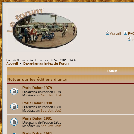
Accueil
FA
P
La date/heure actuelle est Jeu 06 Aoû 2026, 14:48
Accueil
>>
Dakardantan Index du Forum
Forum
Retour sur les éditions d'antan
Paris Dakar 1979
Discutons de l'édition 1979
Modérateurs
Seb
,
Jeff
,
José
Paris Dakar 1980
Discutons de l'édition 1980
Modérateurs
Seb
,
Jeff
,
José
Paris Dakar 1981
Discutons de l'édition 1981
Modérateurs
Seb
,
Jeff
,
José
Paris Dakar 1982