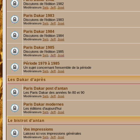
Discutons de l'édition 1982
Modérateurs
Seb
,
Jeff
,
José
Paris Dakar 1983
Discutons de l'édition 1983
Modérateurs
Seb
,
Jeff
,
José
Paris Dakar 1984
Discutons de l'édition 1984
Modérateurs
Seb
,
Jeff
,
José
Paris Dakar 1985
Discutons de l'édition 1985
Modérateurs
Seb
,
Jeff
,
José
Période 1979 à 1985
Un sujet concernant l'ensemble de la période
Modérateurs
Seb
,
Jeff
,
José
Les Dakar d'après
Paris Dakar post d'antan
Les Paris Dakar des années fin 80 et 90
Modérateurs
Seb
,
Jeff
,
José
Paris Dakar modernes
Les éditions d'aujourd'hui
Modérateurs
Seb
,
Jeff
,
José
Le bistrot d'antan
Vos impressions
Laissez ici vos impressions générales
Modérateurs
Seb
,
Jeff
,
José