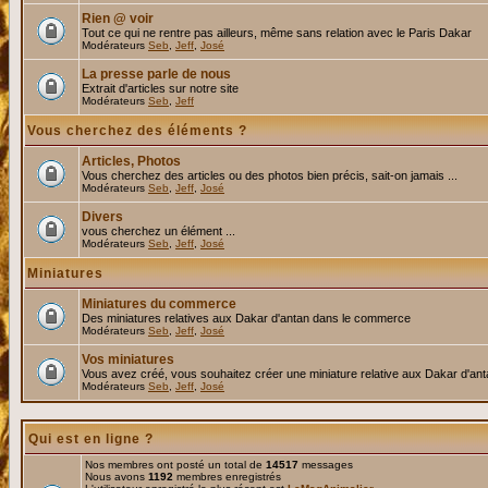
Rien @ voir
Tout ce qui ne rentre pas ailleurs, même sans relation avec le Paris Dakar
Modérateurs
Seb
,
Jeff
,
José
La presse parle de nous
Extrait d'articles sur notre site
Modérateurs
Seb
,
Jeff
Vous cherchez des éléments ?
Articles, Photos
Vous cherchez des articles ou des photos bien précis, sait-on jamais ...
Modérateurs
Seb
,
Jeff
,
José
Divers
vous cherchez un élément ...
Modérateurs
Seb
,
Jeff
,
José
Miniatures
Miniatures du commerce
Des miniatures relatives aux Dakar d'antan dans le commerce
Modérateurs
Seb
,
Jeff
,
José
Vos miniatures
Vous avez créé, vous souhaitez créer une miniature relative aux Dakar d'an
Modérateurs
Seb
,
Jeff
,
José
Qui est en ligne ?
Nos membres ont posté un total de
14517
messages
Nous avons
1192
membres enregistrés