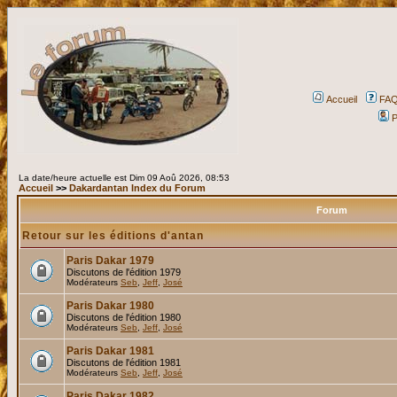
Accueil
FA
P
La date/heure actuelle est Dim 09 Aoû 2026, 08:53
Accueil
>>
Dakardantan Index du Forum
Forum
Retour sur les éditions d'antan
Paris Dakar 1979
Discutons de l'édition 1979
Modérateurs
Seb
,
Jeff
,
José
Paris Dakar 1980
Discutons de l'édition 1980
Modérateurs
Seb
,
Jeff
,
José
Paris Dakar 1981
Discutons de l'édition 1981
Modérateurs
Seb
,
Jeff
,
José
Paris Dakar 1982