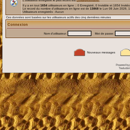
L'utilisateur enregistré le plus récent est
LeMagAnimalier
Il y a en tout
1654
utilisateurs en ligne :: 0 Enregistré, 0 Invisible et 1654 Invité
Le record du nombre d'utilisateurs en ligne est de
13868
le Lun 08 Juin 2026, 
Utilisateurs enregistrés : Aucun
Ces données sont basées sur les utilisateurs actifs des cinq dernières minutes
Connexion
Nom d'utilisateur:
Mot de passe:
Nouveaux messages
Powered by
Traduction