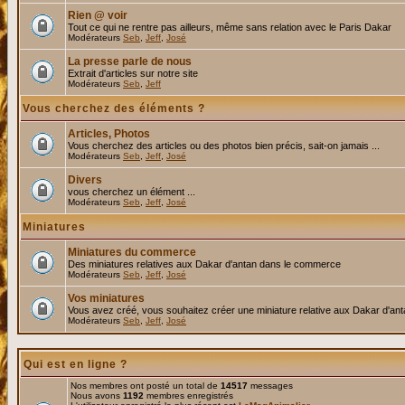
Rien @ voir
Tout ce qui ne rentre pas ailleurs, même sans relation avec le Paris Dakar
Modérateurs
Seb
,
Jeff
,
José
La presse parle de nous
Extrait d'articles sur notre site
Modérateurs
Seb
,
Jeff
Vous cherchez des éléments ?
Articles, Photos
Vous cherchez des articles ou des photos bien précis, sait-on jamais ...
Modérateurs
Seb
,
Jeff
,
José
Divers
vous cherchez un élément ...
Modérateurs
Seb
,
Jeff
,
José
Miniatures
Miniatures du commerce
Des miniatures relatives aux Dakar d'antan dans le commerce
Modérateurs
Seb
,
Jeff
,
José
Vos miniatures
Vous avez créé, vous souhaitez créer une miniature relative aux Dakar d'an
Modérateurs
Seb
,
Jeff
,
José
Qui est en ligne ?
Nos membres ont posté un total de
14517
messages
Nous avons
1192
membres enregistrés