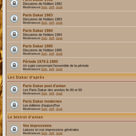
Discutons de l'édition 1982
Modérateurs
Seb
,
Jeff
,
José
Paris Dakar 1983
Discutons de l'édition 1983
Modérateurs
Seb
,
Jeff
,
José
Paris Dakar 1984
Discutons de l'édition 1984
Modérateurs
Seb
,
Jeff
,
José
Paris Dakar 1985
Discutons de l'édition 1985
Modérateurs
Seb
,
Jeff
,
José
Période 1979 à 1985
Un sujet concernant l'ensemble de la période
Modérateurs
Seb
,
Jeff
,
José
Les Dakar d'après
Paris Dakar post d'antan
Les Paris Dakar des années fin 80 et 90
Modérateurs
Seb
,
Jeff
,
José
Paris Dakar modernes
Les éditions d'aujourd'hui
Modérateurs
Seb
,
Jeff
,
José
Le bistrot d'antan
Vos impressions
Laissez ici vos impressions générales
Modérateurs
Seb
,
Jeff
,
José