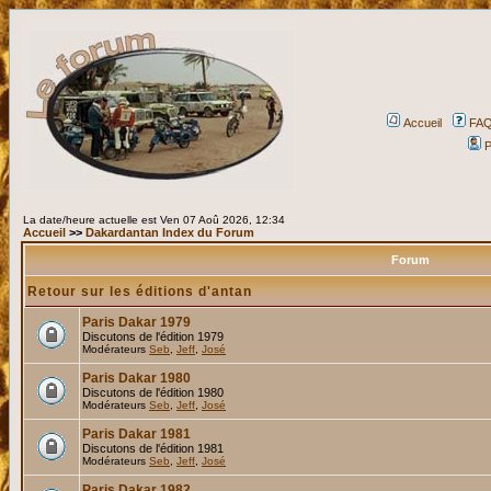
Accueil
FA
P
La date/heure actuelle est Ven 07 Aoû 2026, 12:34
Accueil
>>
Dakardantan Index du Forum
Forum
Retour sur les éditions d'antan
Paris Dakar 1979
Discutons de l'édition 1979
Modérateurs
Seb
,
Jeff
,
José
Paris Dakar 1980
Discutons de l'édition 1980
Modérateurs
Seb
,
Jeff
,
José
Paris Dakar 1981
Discutons de l'édition 1981
Modérateurs
Seb
,
Jeff
,
José
Paris Dakar 1982