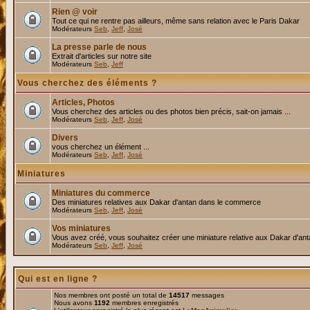
Rien @ voir
Tout ce qui ne rentre pas ailleurs, même sans relation avec le Paris Dakar
Modérateurs
Seb
,
Jeff
,
José
La presse parle de nous
Extrait d'articles sur notre site
Modérateurs
Seb
,
Jeff
Vous cherchez des éléments ?
Articles, Photos
Vous cherchez des articles ou des photos bien précis, sait-on jamais ...
Modérateurs
Seb
,
Jeff
,
José
Divers
vous cherchez un élément ...
Modérateurs
Seb
,
Jeff
,
José
Miniatures
Miniatures du commerce
Des miniatures relatives aux Dakar d'antan dans le commerce
Modérateurs
Seb
,
Jeff
,
José
Vos miniatures
Vous avez créé, vous souhaitez créer une miniature relative aux Dakar d'an
Modérateurs
Seb
,
Jeff
,
José
Qui est en ligne ?
Nos membres ont posté un total de
14517
messages
Nous avons
1192
membres enregistrés