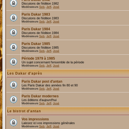
Discutons de l'édition 1982
Modérateurs
Seb
,
Jeff
,
José
Paris Dakar 1983
Discutons de l'édition 1983
Modérateurs
Seb
,
Jeff
,
José
Paris Dakar 1984
Discutons de l'édition 1984
Modérateurs
Seb
,
Jeff
,
José
Paris Dakar 1985
Discutons de l'édition 1985
Modérateurs
Seb
,
Jeff
,
José
Période 1979 à 1985
Un sujet concernant l'ensemble de la période
Modérateurs
Seb
,
Jeff
,
José
Les Dakar d'après
Paris Dakar post d'antan
Les Paris Dakar des années fin 80 et 90
Modérateurs
Seb
,
Jeff
,
José
Paris Dakar modernes
Les éditions d'aujourd'hui
Modérateurs
Seb
,
Jeff
,
José
Le bistrot d'antan
Vos impressions
Laissez ici vos impressions générales
Modérateurs
Seb
,
Jeff
,
José