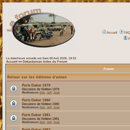
Accueil
FA
P
La date/heure actuelle est Sam 08 Aoû 2026, 19:52
Accueil
>>
Dakardantan Index du Forum
Forum
Retour sur les éditions d'antan
Paris Dakar 1979
Discutons de l'édition 1979
Modérateurs
Seb
,
Jeff
,
José
Paris Dakar 1980
Discutons de l'édition 1980
Modérateurs
Seb
,
Jeff
,
José
Paris Dakar 1981
Discutons de l'édition 1981
Modérateurs
Seb
,
Jeff
,
José
Paris Dakar 1982