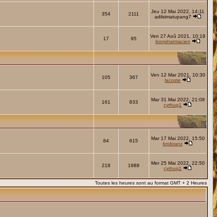
Jeu 12 Mai 2022, 14:11
354
2111
adilsimatupang7
Ven 27 Aoû 2021, 10:19
17
95
bonpharmacien
Ven 12 Mar 2021, 10:30
105
367
lacoste
Mar 31 Mai 2022, 21:08
161
833
cyrhug1
Mar 17 Mai 2022, 15:50
84
615
brobranz
Mer 25 Mai 2022, 22:50
218
1988
cyrhug1
Toutes les heures sont au format GMT + 2 Heures