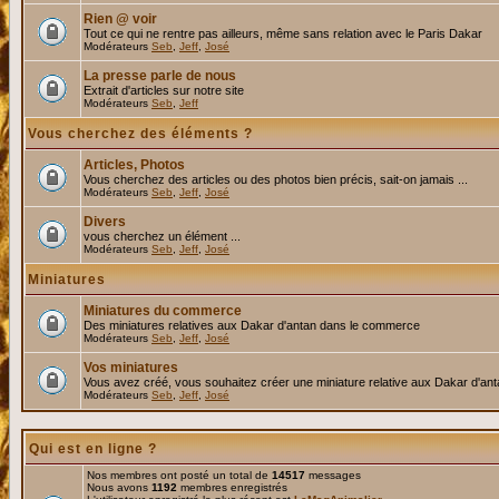
Rien @ voir
Tout ce qui ne rentre pas ailleurs, même sans relation avec le Paris Dakar
Modérateurs
Seb
,
Jeff
,
José
La presse parle de nous
Extrait d'articles sur notre site
Modérateurs
Seb
,
Jeff
Vous cherchez des éléments ?
Articles, Photos
Vous cherchez des articles ou des photos bien précis, sait-on jamais ...
Modérateurs
Seb
,
Jeff
,
José
Divers
vous cherchez un élément ...
Modérateurs
Seb
,
Jeff
,
José
Miniatures
Miniatures du commerce
Des miniatures relatives aux Dakar d'antan dans le commerce
Modérateurs
Seb
,
Jeff
,
José
Vos miniatures
Vous avez créé, vous souhaitez créer une miniature relative aux Dakar d'an
Modérateurs
Seb
,
Jeff
,
José
Qui est en ligne ?
Nos membres ont posté un total de
14517
messages
Nous avons
1192
membres enregistrés