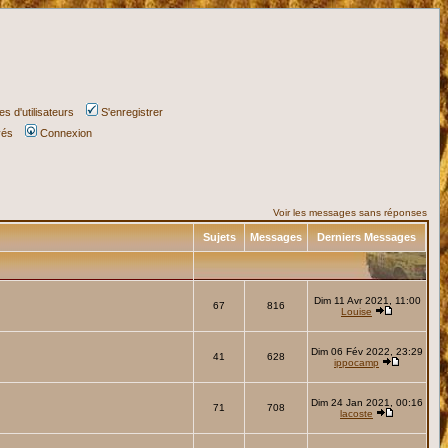
s d'utilisateurs
S'enregistrer
vés
Connexion
Voir les messages sans réponses
Sujets
Messages
Derniers Messages
Dim 11 Avr 2021, 11:00
67
816
Louise
Dim 06 Fév 2022, 23:29
41
628
ippocamp
Dim 24 Jan 2021, 00:16
71
708
lacoste