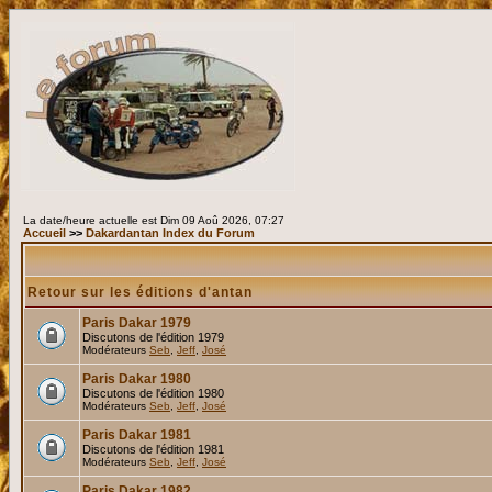
La date/heure actuelle est Dim 09 Aoû 2026, 07:27
Accueil
>>
Dakardantan Index du Forum
Retour sur les éditions d'antan
Paris Dakar 1979
Discutons de l'édition 1979
Modérateurs
Seb
,
Jeff
,
José
Paris Dakar 1980
Discutons de l'édition 1980
Modérateurs
Seb
,
Jeff
,
José
Paris Dakar 1981
Discutons de l'édition 1981
Modérateurs
Seb
,
Jeff
,
José
Paris Dakar 1982