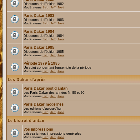
Discutons de l'édition 1982
Modérateurs
Seb
,
Jeff
,
José
Paris Dakar 1983
Discutons de l'édition 1983
Modérateurs
Seb
,
Jeff
,
José
Paris Dakar 1984
Discutons de l'édition 1984
Modérateurs
Seb
,
Jeff
,
José
Paris Dakar 1985
Discutons de l'édition 1985
Modérateurs
Seb
,
Jeff
,
José
Période 1979 à 1985
Un sujet concernant l'ensemble de la période
Modérateurs
Seb
,
Jeff
,
José
Les Dakar d'après
Paris Dakar post d'antan
Les Paris Dakar des années fin 80 et 90
Modérateurs
Seb
,
Jeff
,
José
Paris Dakar modernes
Les éditions d'aujourd'hui
Modérateurs
Seb
,
Jeff
,
José
Le bistrot d'antan
Vos impressions
Laissez ici vos impressions générales
Modérateurs
Seb
,
Jeff
,
José