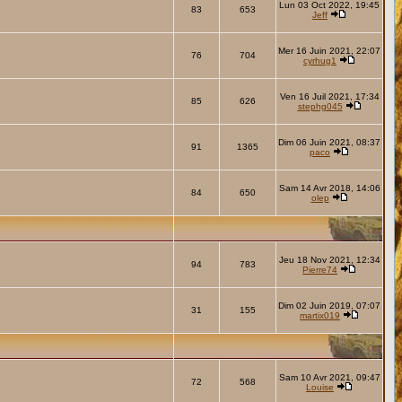
Lun 03 Oct 2022, 19:45
83
653
Jeff
Mer 16 Juin 2021, 22:07
76
704
cyrhug1
Ven 16 Juil 2021, 17:34
85
626
stephg045
Dim 06 Juin 2021, 08:37
91
1365
paco
Sam 14 Avr 2018, 14:06
84
650
olep
Jeu 18 Nov 2021, 12:34
94
783
Pierre74
Dim 02 Juin 2019, 07:07
31
155
martix019
Sam 10 Avr 2021, 09:47
72
568
Louise