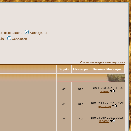
s d'utilisateurs
S'enregistrer
vés
Connexion
Voir les messages sans réponses
Sujets
Messages
Derniers Messages
Dim 11 Avr 2021, 11:00
67
816
Louise
Dim 06 Fév 2022, 23:29
41
628
ippocamp
Dim 24 Jan 2021, 00:16
71
708
lacoste