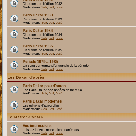
Discutons de l'édition 1982
Modérateurs
Seb
,
Jeff
,
José
Paris Dakar 1983
Discutons de l'édition 1983
Modérateurs
Seb
,
Jeff
,
José
Paris Dakar 1984
Discutons de l'édition 1984
Modérateurs
Seb
,
Jeff
,
José
Paris Dakar 1985
Discutons de l'édition 1985
Modérateurs
Seb
,
Jeff
,
José
Période 1979 à 1985
Un sujet concernant l'ensemble de la période
Modérateurs
Seb
,
Jeff
,
José
Les Dakar d'après
Paris Dakar post d'antan
Les Paris Dakar des années fin 80 et 90
Modérateurs
Seb
,
Jeff
,
José
Paris Dakar modernes
Les éditions d'aujourd'hui
Modérateurs
Seb
,
Jeff
,
José
Le bistrot d'antan
Vos impressions
Laissez ici vos impressions générales
Modérateurs
Seb
,
Jeff
,
José