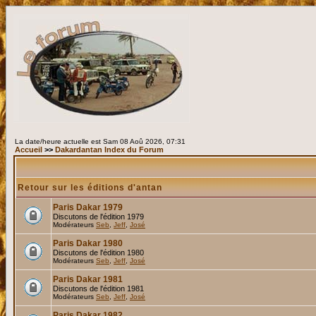
La date/heure actuelle est Sam 08 Aoû 2026, 07:31
Accueil
>>
Dakardantan Index du Forum
Retour sur les éditions d'antan
Paris Dakar 1979
Discutons de l'édition 1979
Modérateurs
Seb
,
Jeff
,
José
Paris Dakar 1980
Discutons de l'édition 1980
Modérateurs
Seb
,
Jeff
,
José
Paris Dakar 1981
Discutons de l'édition 1981
Modérateurs
Seb
,
Jeff
,
José
Paris Dakar 1982