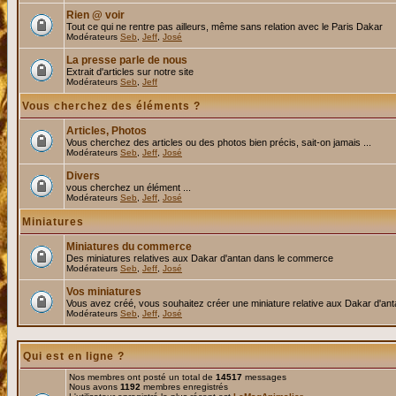
Rien @ voir
Tout ce qui ne rentre pas ailleurs, même sans relation avec le Paris Dakar
Modérateurs
Seb
,
Jeff
,
José
La presse parle de nous
Extrait d'articles sur notre site
Modérateurs
Seb
,
Jeff
Vous cherchez des éléments ?
Articles, Photos
Vous cherchez des articles ou des photos bien précis, sait-on jamais ...
Modérateurs
Seb
,
Jeff
,
José
Divers
vous cherchez un élément ...
Modérateurs
Seb
,
Jeff
,
José
Miniatures
Miniatures du commerce
Des miniatures relatives aux Dakar d'antan dans le commerce
Modérateurs
Seb
,
Jeff
,
José
Vos miniatures
Vous avez créé, vous souhaitez créer une miniature relative aux Dakar d'an
Modérateurs
Seb
,
Jeff
,
José
Qui est en ligne ?
Nos membres ont posté un total de
14517
messages
Nous avons
1192
membres enregistrés