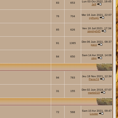
Lun 03 Oct 2022, 19:45
83
653
Jeff
Mer 16 Juin 2021, 22:07
76
704
cyrhug1
Ven 16 Juil 2021, 17:34
85
626
stephg045
Dim 06 Juin 2021, 08:37
91
1365
paco
Sam 14 Avr 2018, 14:06
84
650
olep
Jeu 18 Nov 2021, 12:34
94
783
Pierre74
Dim 02 Juin 2019, 07:07
31
155
martix019
Sam 10 Avr 2021, 09:47
72
568
Louise