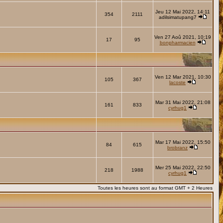
Jeu 12 Mai 2022, 14:11
354
2111
adilsimatupang7
Ven 27 Aoû 2021, 10:19
17
95
bonpharmacien
Ven 12 Mar 2021, 10:30
105
367
lacoste
Mar 31 Mai 2022, 21:08
161
833
cyrhug1
Mar 17 Mai 2022, 15:50
84
615
brobranz
Mer 25 Mai 2022, 22:50
218
1988
cyrhug1
Toutes les heures sont au format GMT + 2 Heures