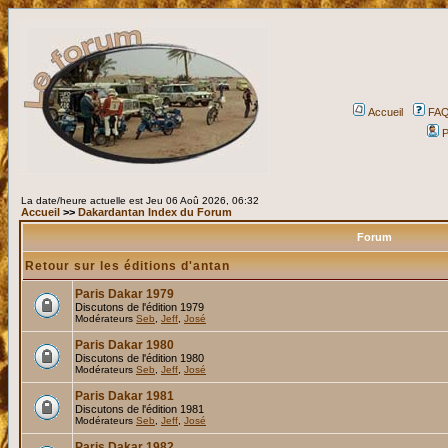
Accueil
FA
P
La date/heure actuelle est Jeu 06 Aoû 2026, 06:32
Accueil
>>
Dakardantan Index du Forum
Forum
Retour sur les éditions d'antan
Paris Dakar 1979
Discutons de l'édition 1979
Modérateurs
Seb
,
Jeff
,
José
Paris Dakar 1980
Discutons de l'édition 1980
Modérateurs
Seb
,
Jeff
,
José
Paris Dakar 1981
Discutons de l'édition 1981
Modérateurs
Seb
,
Jeff
,
José
Paris Dakar 1982