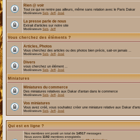
Rien @ voir
Tout ce qui ne rentre pas ailleurs, même sans relation avec le Paris Dakar
Modérateurs
Seb
,
Jeff
,
José
La presse parle de nous
Extrait d'articles sur notre site
Modérateurs
Seb
,
Jeff
Vous cherchez des éléments ?
Articles, Photos
Vous cherchez des articles ou des photos bien précis, sait-on jamais ...
Modérateurs
Seb
,
Jeff
,
José
Divers
vous cherchez un élément ...
Modérateurs
Seb
,
Jeff
,
José
Miniatures
Miniatures du commerce
Des miniatures relatives aux Dakar d'antan dans le commerce
Modérateurs
Seb
,
Jeff
,
José
Vos miniatures
Vous avez créé, vous souhaitez créer une miniature relative aux Dakar d'an
Modérateurs
Seb
,
Jeff
,
José
Qui est en ligne ?
Nos membres ont posté un total de
14517
messages
Nous avons
1192
membres enregistrés