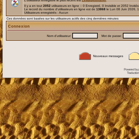
L'utilisateur enregistré le plus récent est
LeMagAnimalier
Il y a en tout
2052
utilisateurs en ligne :: 0 Enregistré, 0 Invisible et 2052 Invité
Le record du nombre d'utilisateurs en ligne est de
13868
le Lun 08 Juin 2026, 
Utilisateurs enregistrés : Aucun
Ces données sont basées sur les utilisateurs actifs des cinq dernières minutes
Connexion
Nom d'utilisateur:
Mot de passe:
Nouveaux messages
Powered by
Traduction