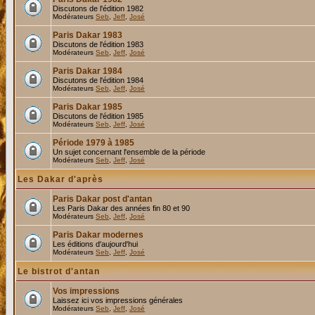
Discutons de l'édition 1982
Modérateurs
Seb
,
Jeff
,
José
Paris Dakar 1983
Discutons de l'édition 1983
Modérateurs
Seb
,
Jeff
,
José
Paris Dakar 1984
Discutons de l'édition 1984
Modérateurs
Seb
,
Jeff
,
José
Paris Dakar 1985
Discutons de l'édition 1985
Modérateurs
Seb
,
Jeff
,
José
Période 1979 à 1985
Un sujet concernant l'ensemble de la période
Modérateurs
Seb
,
Jeff
,
José
Les Dakar d'après
Paris Dakar post d'antan
Les Paris Dakar des années fin 80 et 90
Modérateurs
Seb
,
Jeff
,
José
Paris Dakar modernes
Les éditions d'aujourd'hui
Modérateurs
Seb
,
Jeff
,
José
Le bistrot d'antan
Vos impressions
Laissez ici vos impressions générales
Modérateurs
Seb
,
Jeff
,
José