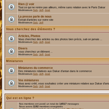
Rien @ voir
Tout ce qui ne rentre pas ailleurs, même sans relation avec le Paris Dakar
Modérateurs
Seb
,
Jeff
,
José
La presse parle de nous
Extrait d'articles sur notre site
Modérateurs
Seb
,
Jeff
Vous cherchez des éléments ?
Articles, Photos
Vous cherchez des articles ou des photos bien précis, sait-on jamais ...
Modérateurs
Seb
,
Jeff
,
José
Divers
vous cherchez un élément ...
Modérateurs
Seb
,
Jeff
,
José
Miniatures
Miniatures du commerce
Des miniatures relatives aux Dakar d'antan dans le commerce
Modérateurs
Seb
,
Jeff
,
José
Vos miniatures
Vous avez créé, vous souhaitez créer une miniature relative aux Dakar d'an
Modérateurs
Seb
,
Jeff
,
José
Qui est en ligne ?
Nos membres ont posté un total de
14517
messages
Nous avons
1192
membres enregistrés