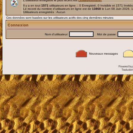
L'utilisateur enregistré le plus récent est
LeMagAnimalier
Il y a en tout
1571
utilisateurs en ligne :: 0 Enregistré, 0 Invisible et 1571 Invité
Le record du nombre d'utilisateurs en ligne est de
13868
le Lun 08 Juin 2026, 
Utilisateurs enregistrés : Aucun
Ces données sont basées sur les utilisateurs actifs des cinq dernières minutes
Connexion
Nom d'utilisateur:
Mot de passe:
Nouveaux messages
Powered by
Traduction