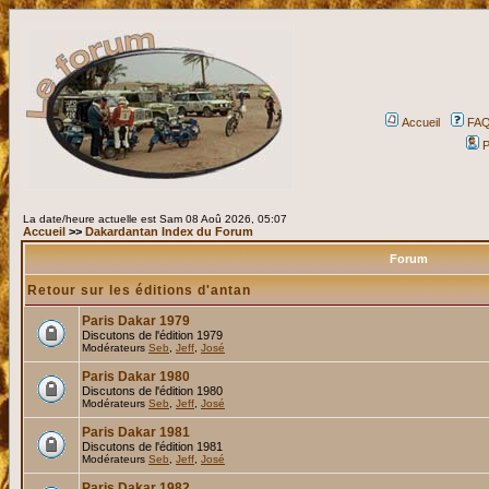
Accueil
FA
P
La date/heure actuelle est Sam 08 Aoû 2026, 05:07
Accueil
>>
Dakardantan Index du Forum
Forum
Retour sur les éditions d'antan
Paris Dakar 1979
Discutons de l'édition 1979
Modérateurs
Seb
,
Jeff
,
José
Paris Dakar 1980
Discutons de l'édition 1980
Modérateurs
Seb
,
Jeff
,
José
Paris Dakar 1981
Discutons de l'édition 1981
Modérateurs
Seb
,
Jeff
,
José
Paris Dakar 1982