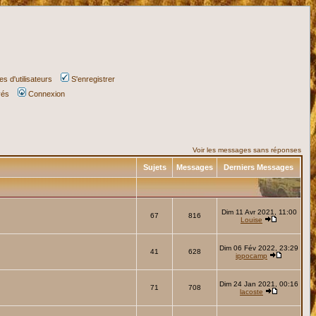
s d'utilisateurs
S'enregistrer
vés
Connexion
Voir les messages sans réponses
Sujets
Messages
Derniers Messages
Dim 11 Avr 2021, 11:00
67
816
Louise
Dim 06 Fév 2022, 23:29
41
628
ippocamp
Dim 24 Jan 2021, 00:16
71
708
lacoste