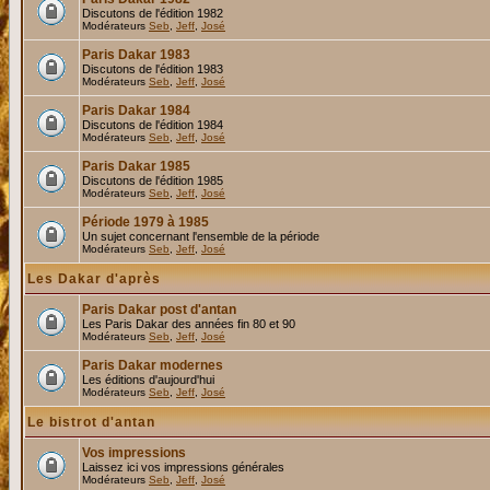
Discutons de l'édition 1982
Modérateurs
Seb
,
Jeff
,
José
Paris Dakar 1983
Discutons de l'édition 1983
Modérateurs
Seb
,
Jeff
,
José
Paris Dakar 1984
Discutons de l'édition 1984
Modérateurs
Seb
,
Jeff
,
José
Paris Dakar 1985
Discutons de l'édition 1985
Modérateurs
Seb
,
Jeff
,
José
Période 1979 à 1985
Un sujet concernant l'ensemble de la période
Modérateurs
Seb
,
Jeff
,
José
Les Dakar d'après
Paris Dakar post d'antan
Les Paris Dakar des années fin 80 et 90
Modérateurs
Seb
,
Jeff
,
José
Paris Dakar modernes
Les éditions d'aujourd'hui
Modérateurs
Seb
,
Jeff
,
José
Le bistrot d'antan
Vos impressions
Laissez ici vos impressions générales
Modérateurs
Seb
,
Jeff
,
José