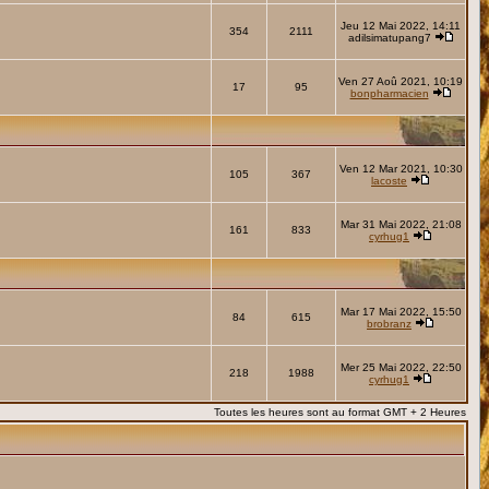
Jeu 12 Mai 2022, 14:11
354
2111
adilsimatupang7
Ven 27 Aoû 2021, 10:19
17
95
bonpharmacien
Ven 12 Mar 2021, 10:30
105
367
lacoste
Mar 31 Mai 2022, 21:08
161
833
cyrhug1
Mar 17 Mai 2022, 15:50
84
615
brobranz
Mer 25 Mai 2022, 22:50
218
1988
cyrhug1
Toutes les heures sont au format GMT + 2 Heures