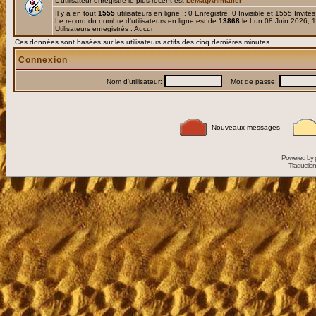
L'utilisateur enregistré le plus récent est
LeMagAnimalier
Il y a en tout
1555
utilisateurs en ligne :: 0 Enregistré, 0 Invisible et 1555 Invité
Le record du nombre d'utilisateurs en ligne est de
13868
le Lun 08 Juin 2026, 
Utilisateurs enregistrés : Aucun
Ces données sont basées sur les utilisateurs actifs des cinq dernières minutes
Connexion
Nom d'utilisateur:
Mot de passe:
Nouveaux messages
Powered by
Traduction