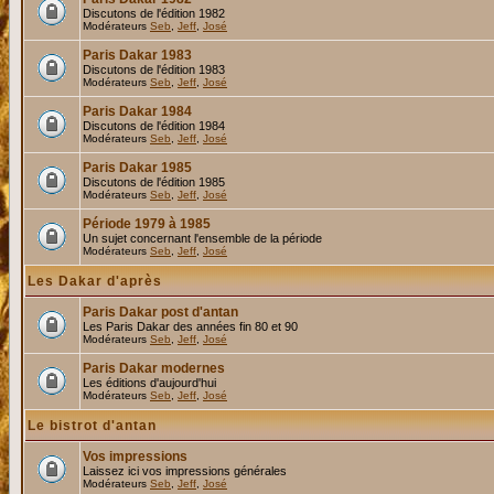
Discutons de l'édition 1982
Modérateurs
Seb
,
Jeff
,
José
Paris Dakar 1983
Discutons de l'édition 1983
Modérateurs
Seb
,
Jeff
,
José
Paris Dakar 1984
Discutons de l'édition 1984
Modérateurs
Seb
,
Jeff
,
José
Paris Dakar 1985
Discutons de l'édition 1985
Modérateurs
Seb
,
Jeff
,
José
Période 1979 à 1985
Un sujet concernant l'ensemble de la période
Modérateurs
Seb
,
Jeff
,
José
Les Dakar d'après
Paris Dakar post d'antan
Les Paris Dakar des années fin 80 et 90
Modérateurs
Seb
,
Jeff
,
José
Paris Dakar modernes
Les éditions d'aujourd'hui
Modérateurs
Seb
,
Jeff
,
José
Le bistrot d'antan
Vos impressions
Laissez ici vos impressions générales
Modérateurs
Seb
,
Jeff
,
José