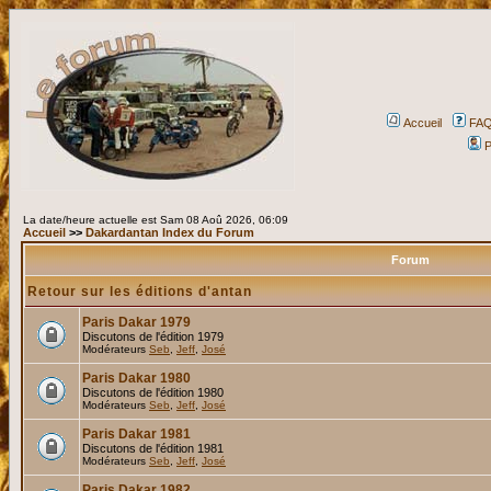
Accueil
FA
P
La date/heure actuelle est Sam 08 Aoû 2026, 06:09
Accueil
>>
Dakardantan Index du Forum
Forum
Retour sur les éditions d'antan
Paris Dakar 1979
Discutons de l'édition 1979
Modérateurs
Seb
,
Jeff
,
José
Paris Dakar 1980
Discutons de l'édition 1980
Modérateurs
Seb
,
Jeff
,
José
Paris Dakar 1981
Discutons de l'édition 1981
Modérateurs
Seb
,
Jeff
,
José
Paris Dakar 1982