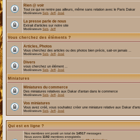
Rien @ voir
Tout ce qui ne rentre pas ailleurs, même sans relation avec le Paris Dakar
Modérateurs
Seb
,
Jeff
,
José
La presse parle de nous
Extrait d'articles sur notre site
Modérateurs
Seb
,
Jeff
Vous cherchez des éléments ?
Articles, Photos
Vous cherchez des articles ou des photos bien précis, sait-on jamais ...
Modérateurs
Seb
,
Jeff
,
José
Divers
vous cherchez un élément ...
Modérateurs
Seb
,
Jeff
,
José
Miniatures
Miniatures du commerce
Des miniatures relatives aux Dakar d'antan dans le commerce
Modérateurs
Seb
,
Jeff
,
José
Vos miniatures
Vous avez créé, vous souhaitez créer une miniature relative aux Dakar d'an
Modérateurs
Seb
,
Jeff
,
José
Qui est en ligne ?
Nos membres ont posté un total de
14517
messages
Nous avons
1192
membres enregistrés