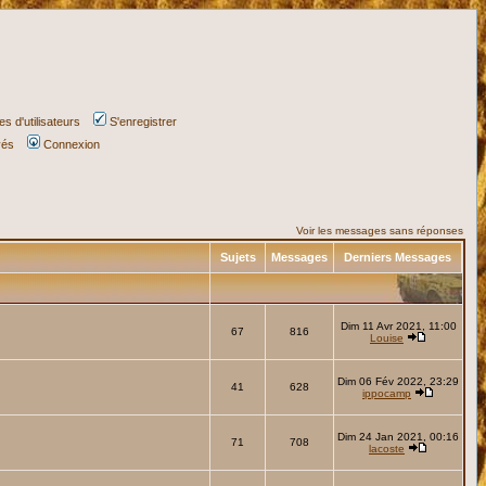
s d'utilisateurs
S'enregistrer
vés
Connexion
Voir les messages sans réponses
Sujets
Messages
Derniers Messages
Dim 11 Avr 2021, 11:00
67
816
Louise
Dim 06 Fév 2022, 23:29
41
628
ippocamp
Dim 24 Jan 2021, 00:16
71
708
lacoste