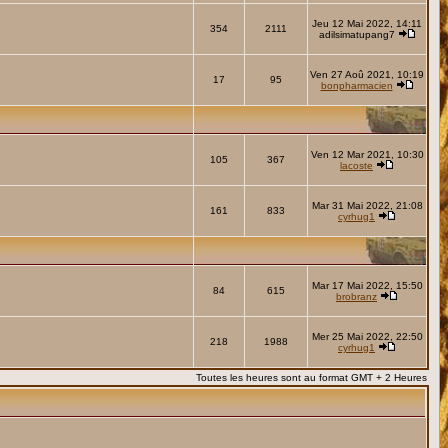
Jeu 12 Mai 2022, 14:11
354
2111
adilsimatupang7
Ven 27 Aoû 2021, 10:19
17
95
bonpharmacien
Ven 12 Mar 2021, 10:30
105
367
lacoste
Mar 31 Mai 2022, 21:08
161
833
cyrhug1
Mar 17 Mai 2022, 15:50
84
615
brobranz
Mer 25 Mai 2022, 22:50
218
1988
cyrhug1
Toutes les heures sont au format GMT + 2 Heures