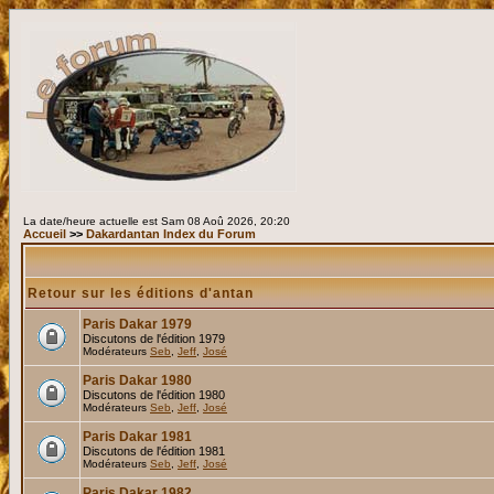
La date/heure actuelle est Sam 08 Aoû 2026, 20:20
Accueil
>>
Dakardantan Index du Forum
Retour sur les éditions d'antan
Paris Dakar 1979
Discutons de l'édition 1979
Modérateurs
Seb
,
Jeff
,
José
Paris Dakar 1980
Discutons de l'édition 1980
Modérateurs
Seb
,
Jeff
,
José
Paris Dakar 1981
Discutons de l'édition 1981
Modérateurs
Seb
,
Jeff
,
José
Paris Dakar 1982