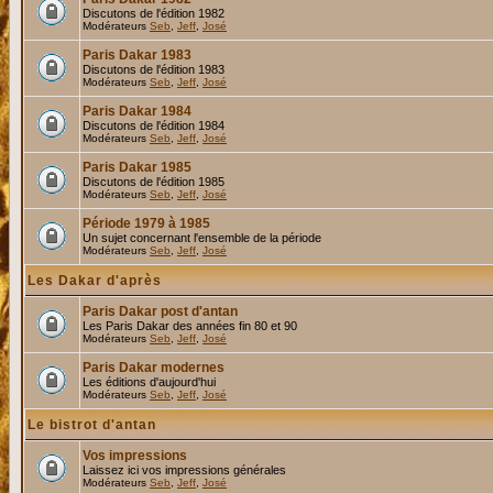
Discutons de l'édition 1982
Modérateurs
Seb
,
Jeff
,
José
Paris Dakar 1983
Discutons de l'édition 1983
Modérateurs
Seb
,
Jeff
,
José
Paris Dakar 1984
Discutons de l'édition 1984
Modérateurs
Seb
,
Jeff
,
José
Paris Dakar 1985
Discutons de l'édition 1985
Modérateurs
Seb
,
Jeff
,
José
Période 1979 à 1985
Un sujet concernant l'ensemble de la période
Modérateurs
Seb
,
Jeff
,
José
Les Dakar d'après
Paris Dakar post d'antan
Les Paris Dakar des années fin 80 et 90
Modérateurs
Seb
,
Jeff
,
José
Paris Dakar modernes
Les éditions d'aujourd'hui
Modérateurs
Seb
,
Jeff
,
José
Le bistrot d'antan
Vos impressions
Laissez ici vos impressions générales
Modérateurs
Seb
,
Jeff
,
José