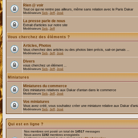
Rien @ voir
Tout ce qui ne rentre pas ailleurs, même sans relation avec le Paris Dakar
Modérateurs
Seb
,
Jeff
,
José
La presse parle de nous
Extrait d'articles sur notre site
Modérateurs
Seb
,
Jeff
Vous cherchez des éléments ?
Articles, Photos
Vous cherchez des articles ou des photos bien précis, sait-on jamais ...
Modérateurs
Seb
,
Jeff
,
José
Divers
vous cherchez un élément ...
Modérateurs
Seb
,
Jeff
,
José
Miniatures
Miniatures du commerce
Des miniatures relatives aux Dakar d'antan dans le commerce
Modérateurs
Seb
,
Jeff
,
José
Vos miniatures
Vous avez créé, vous souhaitez créer une miniature relative aux Dakar d'an
Modérateurs
Seb
,
Jeff
,
José
Qui est en ligne ?
Nos membres ont posté un total de
14517
messages
Nous avons
1192
membres enregistrés