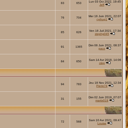
Lun 03 Oct 2022, 19:45
83
653
Jeff
Mer 16 Juin 2021, 22:07
76
704
cyrhug1
Ven 16 Juil 2021, 17:34
85
626
stephg045
Dim 06 Juin 2021, 08:37
91
1365
paco
Sam 14 Avr 2018, 14:06
84
650
olep
Jeu 18 Nov 2021, 12:34
94
783
Pierre74
Dim 02 Juin 2019, 07:07
31
155
martix019
Sam 10 Avr 2021, 09:47
72
568
Louise