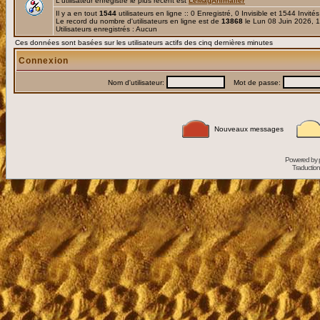
L'utilisateur enregistré le plus récent est
LeMagAnimalier
Il y a en tout
1544
utilisateurs en ligne :: 0 Enregistré, 0 Invisible et 1544 Invité
Le record du nombre d'utilisateurs en ligne est de
13868
le Lun 08 Juin 2026, 
Utilisateurs enregistrés : Aucun
Ces données sont basées sur les utilisateurs actifs des cinq dernières minutes
Connexion
Nom d'utilisateur:
Mot de passe:
Nouveaux messages
Powered by
Traduction