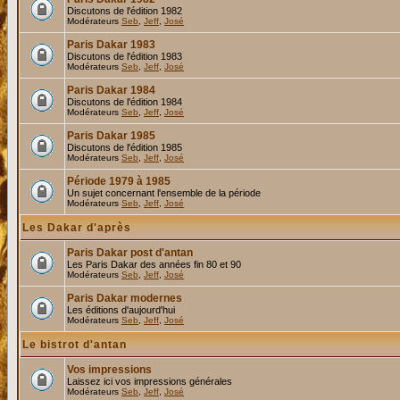
Discutons de l'édition 1982
Modérateurs
Seb
,
Jeff
,
José
Paris Dakar 1983
Discutons de l'édition 1983
Modérateurs
Seb
,
Jeff
,
José
Paris Dakar 1984
Discutons de l'édition 1984
Modérateurs
Seb
,
Jeff
,
José
Paris Dakar 1985
Discutons de l'édition 1985
Modérateurs
Seb
,
Jeff
,
José
Période 1979 à 1985
Un sujet concernant l'ensemble de la période
Modérateurs
Seb
,
Jeff
,
José
Les Dakar d'après
Paris Dakar post d'antan
Les Paris Dakar des années fin 80 et 90
Modérateurs
Seb
,
Jeff
,
José
Paris Dakar modernes
Les éditions d'aujourd'hui
Modérateurs
Seb
,
Jeff
,
José
Le bistrot d'antan
Vos impressions
Laissez ici vos impressions générales
Modérateurs
Seb
,
Jeff
,
José