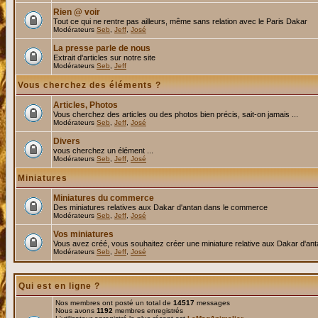
Rien @ voir
Tout ce qui ne rentre pas ailleurs, même sans relation avec le Paris Dakar
Modérateurs
Seb
,
Jeff
,
José
La presse parle de nous
Extrait d'articles sur notre site
Modérateurs
Seb
,
Jeff
Vous cherchez des éléments ?
Articles, Photos
Vous cherchez des articles ou des photos bien précis, sait-on jamais ...
Modérateurs
Seb
,
Jeff
,
José
Divers
vous cherchez un élément ...
Modérateurs
Seb
,
Jeff
,
José
Miniatures
Miniatures du commerce
Des miniatures relatives aux Dakar d'antan dans le commerce
Modérateurs
Seb
,
Jeff
,
José
Vos miniatures
Vous avez créé, vous souhaitez créer une miniature relative aux Dakar d'an
Modérateurs
Seb
,
Jeff
,
José
Qui est en ligne ?
Nos membres ont posté un total de
14517
messages
Nous avons
1192
membres enregistrés