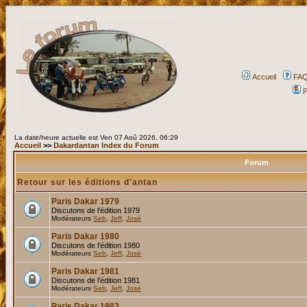
Accueil
FA
P
La date/heure actuelle est Ven 07 Aoû 2026, 06:29
Accueil
>>
Dakardantan Index du Forum
Forum
Retour sur les éditions d'antan
Paris Dakar 1979
Discutons de l'édition 1979
Modérateurs
Seb
,
Jeff
,
José
Paris Dakar 1980
Discutons de l'édition 1980
Modérateurs
Seb
,
Jeff
,
José
Paris Dakar 1981
Discutons de l'édition 1981
Modérateurs
Seb
,
Jeff
,
José
Paris Dakar 1982