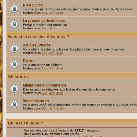
Rien @ voir
Tout ce qui ne rentre pas ailleurs, même sans relation avec le Paris Dakar
Modérateurs
Seb
,
Jeff
,
José
La presse parle de nous
Extrait d'articles sur notre site
Modérateurs
Seb
,
Jeff
Vous cherchez des éléments ?
Articles, Photos
Vous cherchez des articles ou des photos bien précis, sait-on jamais ...
Modérateurs
Seb
,
Jeff
,
José
Divers
vous cherchez un élément ...
Modérateurs
Seb
,
Jeff
,
José
Miniatures
Miniatures du commerce
Des miniatures relatives aux Dakar d'antan dans le commerce
Modérateurs
Seb
,
Jeff
,
José
Vos miniatures
Vous avez créé, vous souhaitez créer une miniature relative aux Dakar d'an
Modérateurs
Seb
,
Jeff
,
José
Qui est en ligne ?
Nos membres ont posté un total de
14517
messages
Nous avons
1192
membres enregistrés