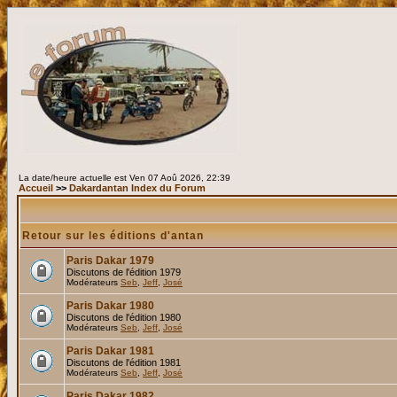
La date/heure actuelle est Ven 07 Aoû 2026, 22:39
Accueil
>>
Dakardantan Index du Forum
Retour sur les éditions d'antan
Paris Dakar 1979
Discutons de l'édition 1979
Modérateurs
Seb
,
Jeff
,
José
Paris Dakar 1980
Discutons de l'édition 1980
Modérateurs
Seb
,
Jeff
,
José
Paris Dakar 1981
Discutons de l'édition 1981
Modérateurs
Seb
,
Jeff
,
José
Paris Dakar 1982