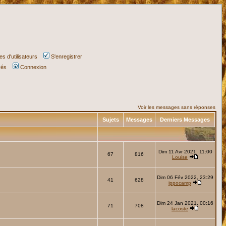
s d'utilisateurs
S'enregistrer
vés
Connexion
Voir les messages sans réponses
Sujets
Messages
Derniers Messages
Dim 11 Avr 2021, 11:00
67
816
Louise
Dim 06 Fév 2022, 23:29
41
628
ippocamp
Dim 24 Jan 2021, 00:16
71
708
lacoste