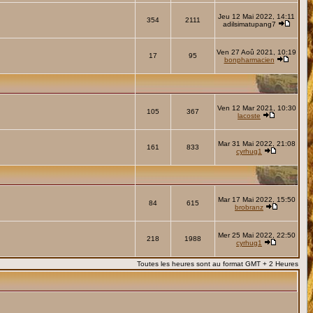
Jeu 12 Mai 2022, 14:11
354
2111
adilsimatupang7
Ven 27 Aoû 2021, 10:19
17
95
bonpharmacien
Ven 12 Mar 2021, 10:30
105
367
lacoste
Mar 31 Mai 2022, 21:08
161
833
cyrhug1
Mar 17 Mai 2022, 15:50
84
615
brobranz
Mer 25 Mai 2022, 22:50
218
1988
cyrhug1
Toutes les heures sont au format GMT + 2 Heures