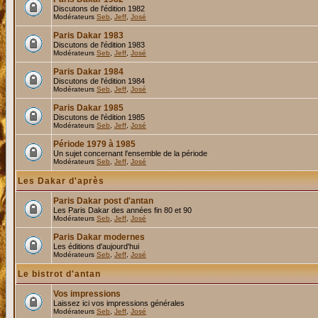
Discutons de l'édition 1982
Modérateurs
Seb
,
Jeff
,
José
Paris Dakar 1983
Discutons de l'édition 1983
Modérateurs
Seb
,
Jeff
,
José
Paris Dakar 1984
Discutons de l'édition 1984
Modérateurs
Seb
,
Jeff
,
José
Paris Dakar 1985
Discutons de l'édition 1985
Modérateurs
Seb
,
Jeff
,
José
Période 1979 à 1985
Un sujet concernant l'ensemble de la période
Modérateurs
Seb
,
Jeff
,
José
Les Dakar d'après
Paris Dakar post d'antan
Les Paris Dakar des années fin 80 et 90
Modérateurs
Seb
,
Jeff
,
José
Paris Dakar modernes
Les éditions d'aujourd'hui
Modérateurs
Seb
,
Jeff
,
José
Le bistrot d'antan
Vos impressions
Laissez ici vos impressions générales
Modérateurs
Seb
,
Jeff
,
José