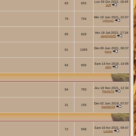
Lun 03 Oct 2022, 19:45
83
653
Jeff
Mer 16 Juin 2021, 22:07
76
704
cyrhug1
Ven 16 Juil 2021, 17:34
85
626
stephg045
Dim 06 Juin 2021, 08:37
91
1365
paco
Sam 14 Avr 2018, 14:06
84
650
olep
Jeu 18 Nov 2021, 12:34
94
783
Pierre74
Dim 02 Juin 2019, 07:07
31
155
martix019
Sam 10 Avr 2021, 09:47
72
568
Louise