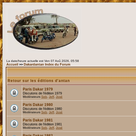
La date/heure actuelle est Ven 07 Aoû 2026, 05:58
Accueil
>>
Dakardantan Index du Forum
Retour sur les éditions d'antan
Paris Dakar 1979
Discutons de l'édition 1979
Modérateurs
Seb
,
Jeff
,
José
Paris Dakar 1980
Discutons de l'édition 1980
Modérateurs
Seb
,
Jeff
,
José
Paris Dakar 1981
Discutons de l'édition 1981
Modérateurs
Seb
,
Jeff
,
José
Paris Dakar 1982