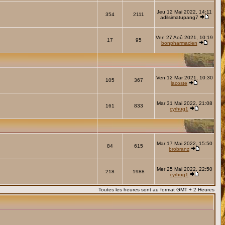
Jeu 12 Mai 2022, 14:11
354
2111
adilsimatupang7
Ven 27 Aoû 2021, 10:19
17
95
bonpharmacien
Ven 12 Mar 2021, 10:30
105
367
lacoste
Mar 31 Mai 2022, 21:08
161
833
cyrhug1
Mar 17 Mai 2022, 15:50
84
615
brobranz
Mer 25 Mai 2022, 22:50
218
1988
cyrhug1
Toutes les heures sont au format GMT + 2 Heures