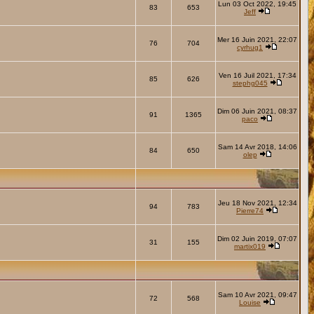
Lun 03 Oct 2022, 19:45
83
653
Jeff
Mer 16 Juin 2021, 22:07
76
704
cyrhug1
Ven 16 Juil 2021, 17:34
85
626
stephg045
Dim 06 Juin 2021, 08:37
91
1365
paco
Sam 14 Avr 2018, 14:06
84
650
olep
Jeu 18 Nov 2021, 12:34
94
783
Pierre74
Dim 02 Juin 2019, 07:07
31
155
martix019
Sam 10 Avr 2021, 09:47
72
568
Louise