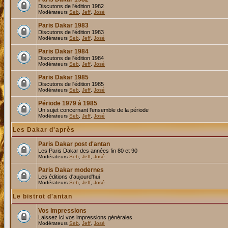
Discutons de l'édition 1982
Modérateurs
Seb
,
Jeff
,
José
Paris Dakar 1983
Discutons de l'édition 1983
Modérateurs
Seb
,
Jeff
,
José
Paris Dakar 1984
Discutons de l'édition 1984
Modérateurs
Seb
,
Jeff
,
José
Paris Dakar 1985
Discutons de l'édition 1985
Modérateurs
Seb
,
Jeff
,
José
Période 1979 à 1985
Un sujet concernant l'ensemble de la période
Modérateurs
Seb
,
Jeff
,
José
Les Dakar d'après
Paris Dakar post d'antan
Les Paris Dakar des années fin 80 et 90
Modérateurs
Seb
,
Jeff
,
José
Paris Dakar modernes
Les éditions d'aujourd'hui
Modérateurs
Seb
,
Jeff
,
José
Le bistrot d'antan
Vos impressions
Laissez ici vos impressions générales
Modérateurs
Seb
,
Jeff
,
José