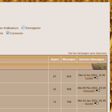
s d'utilisateurs
S'enregistrer
vés
Connexion
Voir les messages sans réponses
Sujets
Messages
Derniers Messages
Dim 11 Avr 2021, 11:00
67
816
Louise
Dim 06 Fév 2022, 23:29
41
628
ippocamp
Dim 24 Jan 2021, 00:16
71
708
lacoste