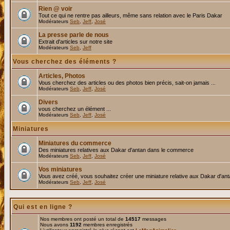
Rien @ voir
Tout ce qui ne rentre pas ailleurs, même sans relation avec le Paris Dakar
Modérateurs
Seb
,
Jeff
,
José
La presse parle de nous
Extrait d'articles sur notre site
Modérateurs
Seb
,
Jeff
Vous cherchez des éléments ?
Articles, Photos
Vous cherchez des articles ou des photos bien précis, sait-on jamais ...
Modérateurs
Seb
,
Jeff
,
José
Divers
vous cherchez un élément ...
Modérateurs
Seb
,
Jeff
,
José
Miniatures
Miniatures du commerce
Des miniatures relatives aux Dakar d'antan dans le commerce
Modérateurs
Seb
,
Jeff
,
José
Vos miniatures
Vous avez créé, vous souhaitez créer une miniature relative aux Dakar d'an
Modérateurs
Seb
,
Jeff
,
José
Qui est en ligne ?
Nos membres ont posté un total de
14517
messages
Nous avons
1192
membres enregistrés