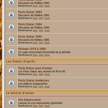
Discutons de l'édition 1982
Modérateurs
Seb
,
Jeff
,
José
Paris Dakar 1983
Discutons de l'édition 1983
Modérateurs
Seb
,
Jeff
,
José
Paris Dakar 1984
Discutons de l'édition 1984
Modérateurs
Seb
,
Jeff
,
José
Paris Dakar 1985
Discutons de l'édition 1985
Modérateurs
Seb
,
Jeff
,
José
Période 1979 à 1985
Un sujet concernant l'ensemble de la période
Modérateurs
Seb
,
Jeff
,
José
Les Dakar d'après
Paris Dakar post d'antan
Les Paris Dakar des années fin 80 et 90
Modérateurs
Seb
,
Jeff
,
José
Paris Dakar modernes
Les éditions d'aujourd'hui
Modérateurs
Seb
,
Jeff
,
José
Le bistrot d'antan
Vos impressions
Laissez ici vos impressions générales
Modérateurs
Seb
,
Jeff
,
José