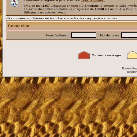
L'utilisateur enregistré le plus récent est
LeMagAnimalier
Il y a en tout
1367
utilisateurs en ligne :: 0 Enregistré, 0 Invisible et 1367 Invité
Le record du nombre d'utilisateurs en ligne est de
13868
le Lun 08 Juin 2026, 
Utilisateurs enregistrés : Aucun
Ces données sont basées sur les utilisateurs actifs des cinq dernières minutes
Connexion
Nom d'utilisateur:
Mot de passe:
Nouveaux messages
Powered by
Traduction