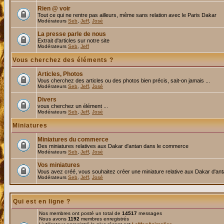
Rien @ voir
Tout ce qui ne rentre pas ailleurs, même sans relation avec le Paris Dakar
Modérateurs
Seb
,
Jeff
,
José
La presse parle de nous
Extrait d'articles sur notre site
Modérateurs
Seb
,
Jeff
Vous cherchez des éléments ?
Articles, Photos
Vous cherchez des articles ou des photos bien précis, sait-on jamais ...
Modérateurs
Seb
,
Jeff
,
José
Divers
vous cherchez un élément ...
Modérateurs
Seb
,
Jeff
,
José
Miniatures
Miniatures du commerce
Des miniatures relatives aux Dakar d'antan dans le commerce
Modérateurs
Seb
,
Jeff
,
José
Vos miniatures
Vous avez créé, vous souhaitez créer une miniature relative aux Dakar d'an
Modérateurs
Seb
,
Jeff
,
José
Qui est en ligne ?
Nos membres ont posté un total de
14517
messages
Nous avons
1192
membres enregistrés