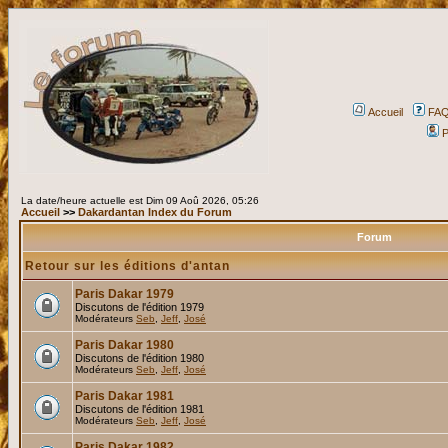
Accueil
FA
P
La date/heure actuelle est Dim 09 Aoû 2026, 05:26
Accueil
>>
Dakardantan Index du Forum
Forum
Retour sur les éditions d'antan
Paris Dakar 1979
Discutons de l'édition 1979
Modérateurs
Seb
,
Jeff
,
José
Paris Dakar 1980
Discutons de l'édition 1980
Modérateurs
Seb
,
Jeff
,
José
Paris Dakar 1981
Discutons de l'édition 1981
Modérateurs
Seb
,
Jeff
,
José
Paris Dakar 1982