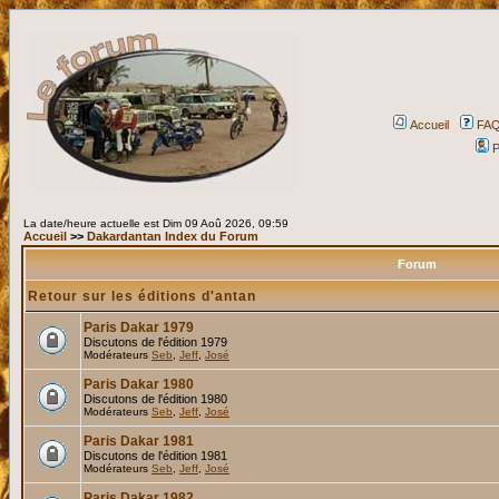
Accueil
FA
P
La date/heure actuelle est Dim 09 Aoû 2026, 09:59
Accueil
>>
Dakardantan Index du Forum
Forum
Retour sur les éditions d'antan
Paris Dakar 1979
Discutons de l'édition 1979
Modérateurs
Seb
,
Jeff
,
José
Paris Dakar 1980
Discutons de l'édition 1980
Modérateurs
Seb
,
Jeff
,
José
Paris Dakar 1981
Discutons de l'édition 1981
Modérateurs
Seb
,
Jeff
,
José
Paris Dakar 1982