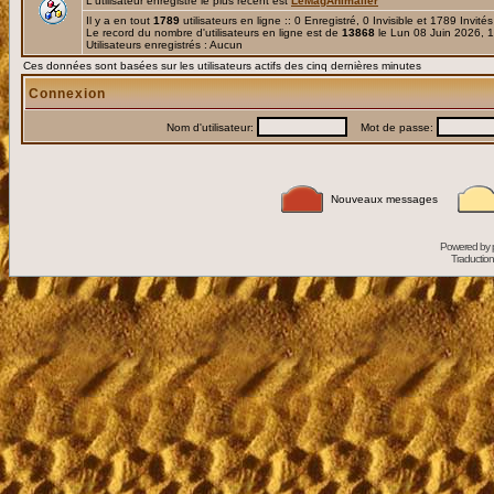
L'utilisateur enregistré le plus récent est
LeMagAnimalier
Il y a en tout
1789
utilisateurs en ligne :: 0 Enregistré, 0 Invisible et 1789 Invité
Le record du nombre d'utilisateurs en ligne est de
13868
le Lun 08 Juin 2026, 
Utilisateurs enregistrés : Aucun
Ces données sont basées sur les utilisateurs actifs des cinq dernières minutes
Connexion
Nom d'utilisateur:
Mot de passe:
Nouveaux messages
Powered by
Traduction