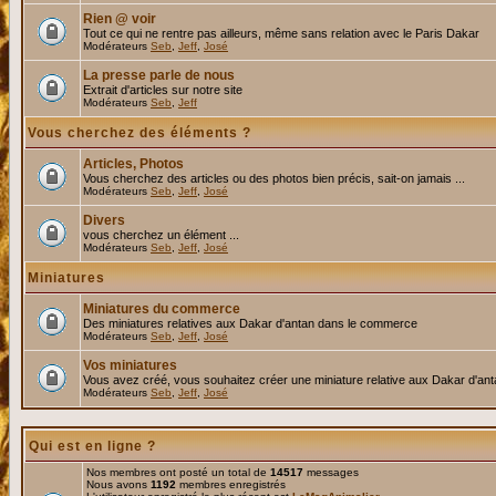
Rien @ voir
Tout ce qui ne rentre pas ailleurs, même sans relation avec le Paris Dakar
Modérateurs
Seb
,
Jeff
,
José
La presse parle de nous
Extrait d'articles sur notre site
Modérateurs
Seb
,
Jeff
Vous cherchez des éléments ?
Articles, Photos
Vous cherchez des articles ou des photos bien précis, sait-on jamais ...
Modérateurs
Seb
,
Jeff
,
José
Divers
vous cherchez un élément ...
Modérateurs
Seb
,
Jeff
,
José
Miniatures
Miniatures du commerce
Des miniatures relatives aux Dakar d'antan dans le commerce
Modérateurs
Seb
,
Jeff
,
José
Vos miniatures
Vous avez créé, vous souhaitez créer une miniature relative aux Dakar d'an
Modérateurs
Seb
,
Jeff
,
José
Qui est en ligne ?
Nos membres ont posté un total de
14517
messages
Nous avons
1192
membres enregistrés