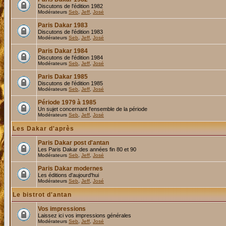
Discutons de l'édition 1982
Modérateurs
Seb
,
Jeff
,
José
Paris Dakar 1983
Discutons de l'édition 1983
Modérateurs
Seb
,
Jeff
,
José
Paris Dakar 1984
Discutons de l'édition 1984
Modérateurs
Seb
,
Jeff
,
José
Paris Dakar 1985
Discutons de l'édition 1985
Modérateurs
Seb
,
Jeff
,
José
Période 1979 à 1985
Un sujet concernant l'ensemble de la période
Modérateurs
Seb
,
Jeff
,
José
Les Dakar d'après
Paris Dakar post d'antan
Les Paris Dakar des années fin 80 et 90
Modérateurs
Seb
,
Jeff
,
José
Paris Dakar modernes
Les éditions d'aujourd'hui
Modérateurs
Seb
,
Jeff
,
José
Le bistrot d'antan
Vos impressions
Laissez ici vos impressions générales
Modérateurs
Seb
,
Jeff
,
José