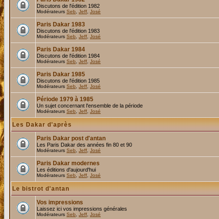
Discutons de l'édition 1982
Modérateurs
Seb
,
Jeff
,
José
Paris Dakar 1983
Discutons de l'édition 1983
Modérateurs
Seb
,
Jeff
,
José
Paris Dakar 1984
Discutons de l'édition 1984
Modérateurs
Seb
,
Jeff
,
José
Paris Dakar 1985
Discutons de l'édition 1985
Modérateurs
Seb
,
Jeff
,
José
Période 1979 à 1985
Un sujet concernant l'ensemble de la période
Modérateurs
Seb
,
Jeff
,
José
Les Dakar d'après
Paris Dakar post d'antan
Les Paris Dakar des années fin 80 et 90
Modérateurs
Seb
,
Jeff
,
José
Paris Dakar modernes
Les éditions d'aujourd'hui
Modérateurs
Seb
,
Jeff
,
José
Le bistrot d'antan
Vos impressions
Laissez ici vos impressions générales
Modérateurs
Seb
,
Jeff
,
José