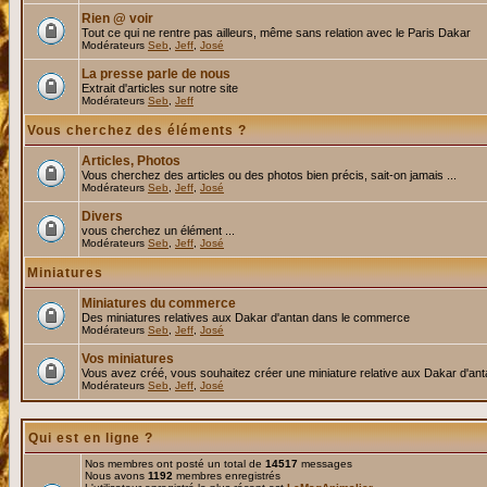
Rien @ voir
Tout ce qui ne rentre pas ailleurs, même sans relation avec le Paris Dakar
Modérateurs
Seb
,
Jeff
,
José
La presse parle de nous
Extrait d'articles sur notre site
Modérateurs
Seb
,
Jeff
Vous cherchez des éléments ?
Articles, Photos
Vous cherchez des articles ou des photos bien précis, sait-on jamais ...
Modérateurs
Seb
,
Jeff
,
José
Divers
vous cherchez un élément ...
Modérateurs
Seb
,
Jeff
,
José
Miniatures
Miniatures du commerce
Des miniatures relatives aux Dakar d'antan dans le commerce
Modérateurs
Seb
,
Jeff
,
José
Vos miniatures
Vous avez créé, vous souhaitez créer une miniature relative aux Dakar d'an
Modérateurs
Seb
,
Jeff
,
José
Qui est en ligne ?
Nos membres ont posté un total de
14517
messages
Nous avons
1192
membres enregistrés