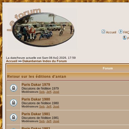
Accueil
FA
P
La date/heure actuelle est Sam 08 Aoû 2026, 17:59
Accueil
>>
Dakardantan Index du Forum
Forum
Retour sur les éditions d'antan
Paris Dakar 1979
Discutons de l'édition 1979
Modérateurs
Seb
,
Jeff
,
José
Paris Dakar 1980
Discutons de l'édition 1980
Modérateurs
Seb
,
Jeff
,
José
Paris Dakar 1981
Discutons de l'édition 1981
Modérateurs
Seb
,
Jeff
,
José
Paris Dakar 1982