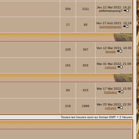
Jeu 12 Mai 2022, 14:11
354
2111
adilsimatupang7
Ven 27 Aoû 2021, 10:19
17
95
bonpharmacien
Ven 12 Mar 2021, 10:30
105
367
lacoste
Mar 31 Mai 2022, 21:08
161
833
cyrhug1
Mar 17 Mai 2022, 15:50
84
615
brobranz
Mer 25 Mai 2022, 22:50
218
1988
cyrhug1
Toutes les heures sont au format GMT + 2 Heures