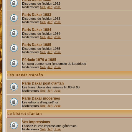
Discutons de l'édition 1982
Modérateurs
Seb
,
Jeff
,
José
Paris Dakar 1983
Discutons de l'édition 1983
Modérateurs
Seb
,
Jeff
,
José
Paris Dakar 1984
Discutons de l'édition 1984
Modérateurs
Seb
,
Jeff
,
José
Paris Dakar 1985
Discutons de l'édition 1985
Modérateurs
Seb
,
Jeff
,
José
Période 1979 à 1985
Un sujet concernant l'ensemble de la période
Modérateurs
Seb
,
Jeff
,
José
Les Dakar d'après
Paris Dakar post d'antan
Les Paris Dakar des années fin 80 et 90
Modérateurs
Seb
,
Jeff
,
José
Paris Dakar modernes
Les éditions d'aujourd'hui
Modérateurs
Seb
,
Jeff
,
José
Le bistrot d'antan
Vos impressions
Laissez ici vos impressions générales
Modérateurs
Seb
,
Jeff
,
José