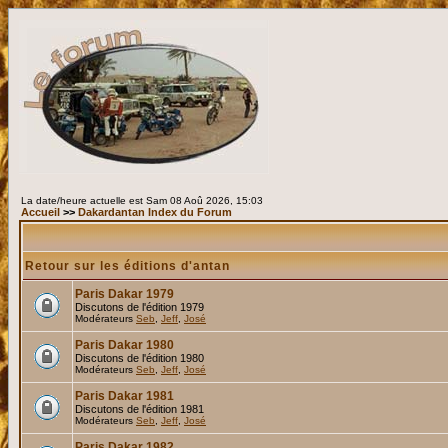
La date/heure actuelle est Sam 08 Aoû 2026, 15:03
Accueil
>>
Dakardantan Index du Forum
Retour sur les éditions d'antan
Paris Dakar 1979
Discutons de l'édition 1979
Modérateurs
Seb
,
Jeff
,
José
Paris Dakar 1980
Discutons de l'édition 1980
Modérateurs
Seb
,
Jeff
,
José
Paris Dakar 1981
Discutons de l'édition 1981
Modérateurs
Seb
,
Jeff
,
José
Paris Dakar 1982