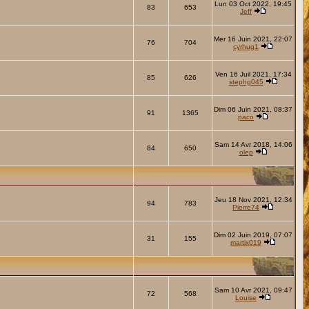
Lun 03 Oct 2022, 19:45
83
653
Jeff
Mer 16 Juin 2021, 22:07
76
704
cyrhug1
Ven 16 Juil 2021, 17:34
85
626
stephg045
Dim 06 Juin 2021, 08:37
91
1365
paco
Sam 14 Avr 2018, 14:06
84
650
olep
Jeu 18 Nov 2021, 12:34
94
783
Pierre74
Dim 02 Juin 2019, 07:07
31
155
martix019
Sam 10 Avr 2021, 09:47
72
568
Louise