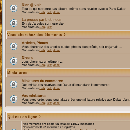
Rien @ voir
Tout ce qui ne rentre pas ailleurs, même sans relation avec le Paris Dakar
Modérateurs
Seb
,
Jeff
,
José
La presse parle de nous
Extrait d'articles sur notre site
Modérateurs
Seb
,
Jeff
Vous cherchez des éléments ?
Articles, Photos
Vous cherchez des articles ou des photos bien précis, sait-on jamais ...
Modérateurs
Seb
,
Jeff
,
José
Divers
vous cherchez un élément ...
Modérateurs
Seb
,
Jeff
,
José
Miniatures
Miniatures du commerce
Des miniatures relatives aux Dakar d'antan dans le commerce
Modérateurs
Seb
,
Jeff
,
José
Vos miniatures
Vous avez créé, vous souhaitez créer une miniature relative aux Dakar d'an
Modérateurs
Seb
,
Jeff
,
José
Qui est en ligne ?
Nos membres ont posté un total de
14517
messages
Nous avons
1192
membres enregistrés