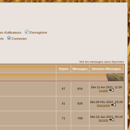
s d'utilisateurs
S'enregistrer
vés
Connexion
Voir les messages sans réponses
Sujets
Messages
Derniers Messages
Dim 11 Avr 2021, 11:00
67
816
Louise
Dim 06 Fév 2022, 23:29
41
628
ippocamp
Dim 24 Jan 2021, 00:16
71
708
lacoste