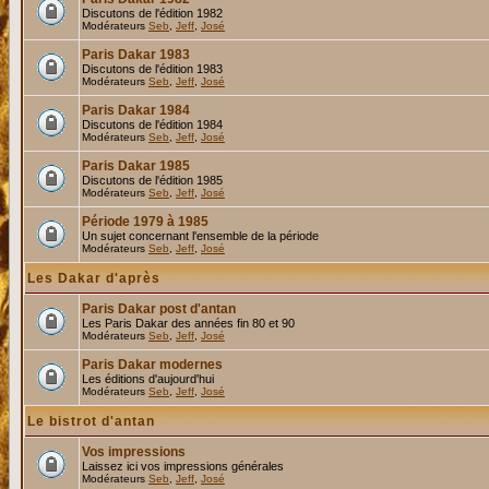
Discutons de l'édition 1982
Modérateurs
Seb
,
Jeff
,
José
Paris Dakar 1983
Discutons de l'édition 1983
Modérateurs
Seb
,
Jeff
,
José
Paris Dakar 1984
Discutons de l'édition 1984
Modérateurs
Seb
,
Jeff
,
José
Paris Dakar 1985
Discutons de l'édition 1985
Modérateurs
Seb
,
Jeff
,
José
Période 1979 à 1985
Un sujet concernant l'ensemble de la période
Modérateurs
Seb
,
Jeff
,
José
Les Dakar d'après
Paris Dakar post d'antan
Les Paris Dakar des années fin 80 et 90
Modérateurs
Seb
,
Jeff
,
José
Paris Dakar modernes
Les éditions d'aujourd'hui
Modérateurs
Seb
,
Jeff
,
José
Le bistrot d'antan
Vos impressions
Laissez ici vos impressions générales
Modérateurs
Seb
,
Jeff
,
José