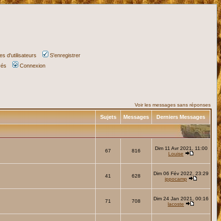
s d'utilisateurs
S'enregistrer
vés
Connexion
Voir les messages sans réponses
Sujets
Messages
Derniers Messages
Dim 11 Avr 2021, 11:00
67
816
Louise
Dim 06 Fév 2022, 23:29
41
628
ippocamp
Dim 24 Jan 2021, 00:16
71
708
lacoste