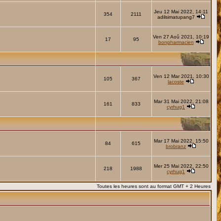
Jeu 12 Mai 2022, 14:11
354
2111
adilsimatupang7
Ven 27 Aoû 2021, 10:19
17
95
bonpharmacien
Ven 12 Mar 2021, 10:30
105
367
lacoste
Mar 31 Mai 2022, 21:08
161
833
cyrhug1
Mar 17 Mai 2022, 15:50
84
615
brobranz
Mer 25 Mai 2022, 22:50
218
1988
cyrhug1
Toutes les heures sont au format GMT + 2 Heures