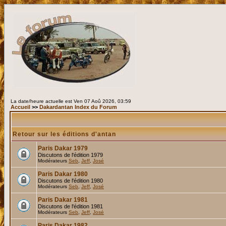
La date/heure actuelle est Ven 07 Aoû 2026, 03:59
Accueil
>>
Dakardantan Index du Forum
Retour sur les éditions d'antan
Paris Dakar 1979
Discutons de l'édition 1979
Modérateurs
Seb
,
Jeff
,
José
Paris Dakar 1980
Discutons de l'édition 1980
Modérateurs
Seb
,
Jeff
,
José
Paris Dakar 1981
Discutons de l'édition 1981
Modérateurs
Seb
,
Jeff
,
José
Paris Dakar 1982