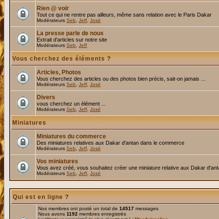
Rien @ voir
Tout ce qui ne rentre pas ailleurs, même sans relation avec le Paris Dakar
Modérateurs
Seb
,
Jeff
,
José
La presse parle de nous
Extrait d'articles sur notre site
Modérateurs
Seb
,
Jeff
Vous cherchez des éléments ?
Articles, Photos
Vous cherchez des articles ou des photos bien précis, sait-on jamais ...
Modérateurs
Seb
,
Jeff
,
José
Divers
vous cherchez un élément ...
Modérateurs
Seb
,
Jeff
,
José
Miniatures
Miniatures du commerce
Des miniatures relatives aux Dakar d'antan dans le commerce
Modérateurs
Seb
,
Jeff
,
José
Vos miniatures
Vous avez créé, vous souhaitez créer une miniature relative aux Dakar d'an
Modérateurs
Seb
,
Jeff
,
José
Qui est en ligne ?
Nos membres ont posté un total de
14517
messages
Nous avons
1192
membres enregistrés