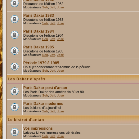
Discutons de l'édition 1982
Modérateurs
Seb
,
Jeff
,
José
Paris Dakar 1983
Discutons de l'édition 1983
Modérateurs
Seb
,
Jeff
,
José
Paris Dakar 1984
Discutons de l'édition 1984
Modérateurs
Seb
,
Jeff
,
José
Paris Dakar 1985
Discutons de l'édition 1985
Modérateurs
Seb
,
Jeff
,
José
Période 1979 à 1985
Un sujet concernant l'ensemble de la période
Modérateurs
Seb
,
Jeff
,
José
Les Dakar d'après
Paris Dakar post d'antan
Les Paris Dakar des années fin 80 et 90
Modérateurs
Seb
,
Jeff
,
José
Paris Dakar modernes
Les éditions d'aujourd'hui
Modérateurs
Seb
,
Jeff
,
José
Le bistrot d'antan
Vos impressions
Laissez ici vos impressions générales
Modérateurs
Seb
,
Jeff
,
José