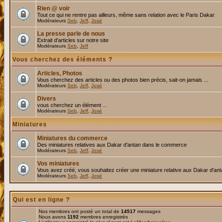
Rien @ voir
Tout ce qui ne rentre pas ailleurs, même sans relation avec le Paris Dakar
Modérateurs
Seb
,
Jeff
,
José
La presse parle de nous
Extrait d'articles sur notre site
Modérateurs
Seb
,
Jeff
Vous cherchez des éléments ?
Articles, Photos
Vous cherchez des articles ou des photos bien précis, sait-on jamais ...
Modérateurs
Seb
,
Jeff
,
José
Divers
vous cherchez un élément ...
Modérateurs
Seb
,
Jeff
,
José
Miniatures
Miniatures du commerce
Des miniatures relatives aux Dakar d'antan dans le commerce
Modérateurs
Seb
,
Jeff
,
José
Vos miniatures
Vous avez créé, vous souhaitez créer une miniature relative aux Dakar d'an
Modérateurs
Seb
,
Jeff
,
José
Qui est en ligne ?
Nos membres ont posté un total de
14517
messages
Nous avons
1192
membres enregistrés