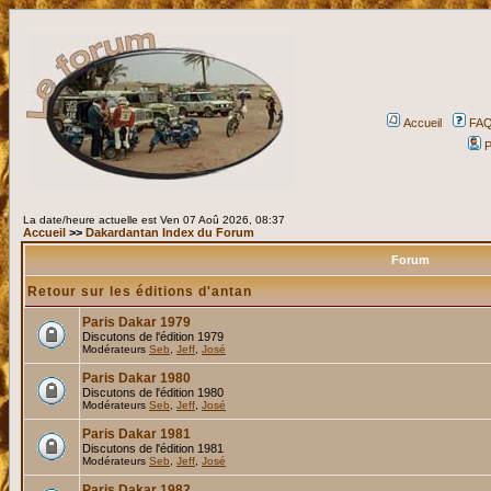
Accueil
FA
P
La date/heure actuelle est Ven 07 Aoû 2026, 08:37
Accueil
>>
Dakardantan Index du Forum
Forum
Retour sur les éditions d'antan
Paris Dakar 1979
Discutons de l'édition 1979
Modérateurs
Seb
,
Jeff
,
José
Paris Dakar 1980
Discutons de l'édition 1980
Modérateurs
Seb
,
Jeff
,
José
Paris Dakar 1981
Discutons de l'édition 1981
Modérateurs
Seb
,
Jeff
,
José
Paris Dakar 1982