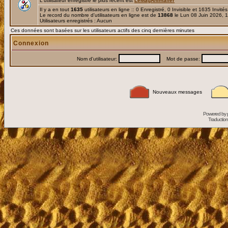
L'utilisateur enregistré le plus récent est
LeMagAnimalier
Il y a en tout
1635
utilisateurs en ligne :: 0 Enregistré, 0 Invisible et 1635 Invité
Le record du nombre d'utilisateurs en ligne est de
13868
le Lun 08 Juin 2026, 
Utilisateurs enregistrés : Aucun
Ces données sont basées sur les utilisateurs actifs des cinq dernières minutes
Connexion
Nom d'utilisateur:
Mot de passe:
Nouveaux messages
Powered by
Traduction