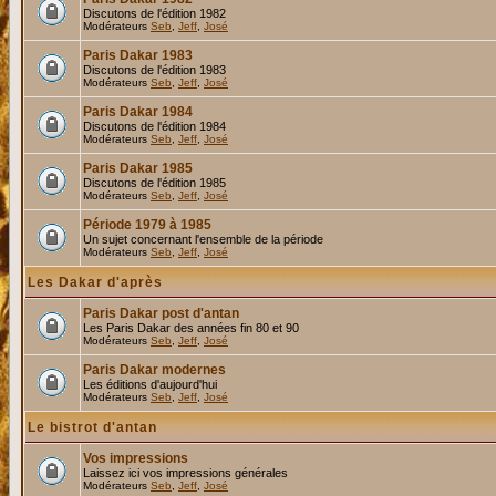
Discutons de l'édition 1982
Modérateurs
Seb
,
Jeff
,
José
Paris Dakar 1983
Discutons de l'édition 1983
Modérateurs
Seb
,
Jeff
,
José
Paris Dakar 1984
Discutons de l'édition 1984
Modérateurs
Seb
,
Jeff
,
José
Paris Dakar 1985
Discutons de l'édition 1985
Modérateurs
Seb
,
Jeff
,
José
Période 1979 à 1985
Un sujet concernant l'ensemble de la période
Modérateurs
Seb
,
Jeff
,
José
Les Dakar d'après
Paris Dakar post d'antan
Les Paris Dakar des années fin 80 et 90
Modérateurs
Seb
,
Jeff
,
José
Paris Dakar modernes
Les éditions d'aujourd'hui
Modérateurs
Seb
,
Jeff
,
José
Le bistrot d'antan
Vos impressions
Laissez ici vos impressions générales
Modérateurs
Seb
,
Jeff
,
José