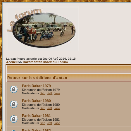
La date/heure actuelle est Jeu 06 Aoû 2026, 02:15
Accueil
>>
Dakardantan Index du Forum
Retour sur les éditions d'antan
Paris Dakar 1979
Discutons de l'édition 1979
Modérateurs
Seb
,
Jeff
,
José
Paris Dakar 1980
Discutons de l'édition 1980
Modérateurs
Seb
,
Jeff
,
José
Paris Dakar 1981
Discutons de l'édition 1981
Modérateurs
Seb
,
Jeff
,
José
Paris Dakar 1982