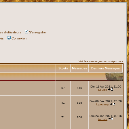
s d'utilisateurs
S'enregistrer
vés
Connexion
Voir les messages sans réponses
Sujets
Messages
Derniers Messages
Dim 11 Avr 2021, 11:00
67
816
Louise
Dim 06 Fév 2022, 23:29
41
628
ippocamp
Dim 24 Jan 2021, 00:16
71
708
lacoste