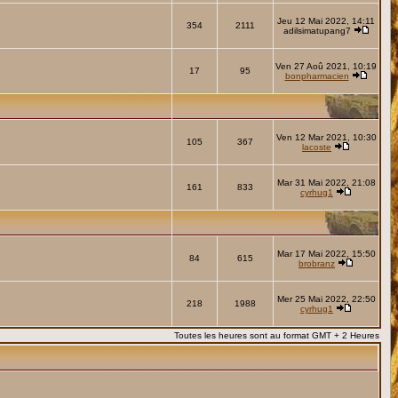
Jeu 12 Mai 2022, 14:11
354
2111
adilsimatupang7
Ven 27 Aoû 2021, 10:19
17
95
bonpharmacien
Ven 12 Mar 2021, 10:30
105
367
lacoste
Mar 31 Mai 2022, 21:08
161
833
cyrhug1
Mar 17 Mai 2022, 15:50
84
615
brobranz
Mer 25 Mai 2022, 22:50
218
1988
cyrhug1
Toutes les heures sont au format GMT + 2 Heures