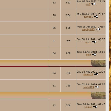
Lun 03 Oct 2022, 19:45
83
653
Jeff
Mer 16 Juin 2021, 22:07
76
704
cyrhug1
Ven 16 Juil 2021, 17:34
85
626
stephg045
Dim 06 Juin 2021, 08:37
91
1365
paco
Sam 14 Avr 2018, 14:06
84
650
olep
Jeu 18 Nov 2021, 12:34
94
783
Pierre74
Dim 02 Juin 2019, 07:07
31
155
martix019
Sam 10 Avr 2021, 09:47
72
568
Louise