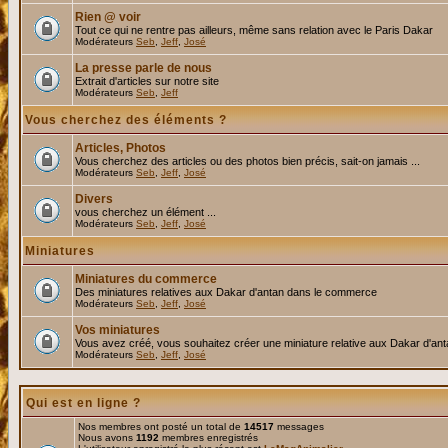
Rien @ voir
Tout ce qui ne rentre pas ailleurs, même sans relation avec le Paris Dakar
Modérateurs
Seb
,
Jeff
,
José
La presse parle de nous
Extrait d'articles sur notre site
Modérateurs
Seb
,
Jeff
Vous cherchez des éléments ?
Articles, Photos
Vous cherchez des articles ou des photos bien précis, sait-on jamais ...
Modérateurs
Seb
,
Jeff
,
José
Divers
vous cherchez un élément ...
Modérateurs
Seb
,
Jeff
,
José
Miniatures
Miniatures du commerce
Des miniatures relatives aux Dakar d'antan dans le commerce
Modérateurs
Seb
,
Jeff
,
José
Vos miniatures
Vous avez créé, vous souhaitez créer une miniature relative aux Dakar d'an
Modérateurs
Seb
,
Jeff
,
José
Qui est en ligne ?
Nos membres ont posté un total de
14517
messages
Nous avons
1192
membres enregistrés