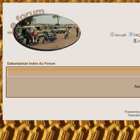
Accueil
FA
P
Dakardantan Index du Forum
Auc
Powered by
Traduction