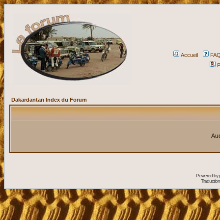
Accueil
FA
P
Dakardantan Index du Forum
Auc
Powered by
Traduction