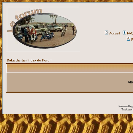
Accueil
FA
P
Dakardantan Index du Forum
Auc
Powered by
Traduction