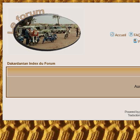
Accueil
FA
P
Dakardantan Index du Forum
Auc
Powered by
Traduction