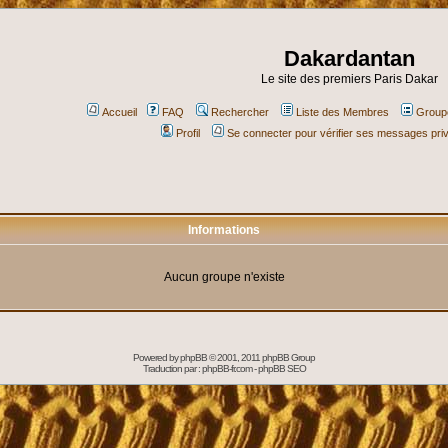
Dakardantan
Le site des premiers Paris Dakar
Accueil
FAQ
Rechercher
Liste des Membres
Groupe
Profil
Se connecter pour vérifier ses messages pri
Informations
Aucun groupe n'existe
Powered by
phpBB
© 2001, 2011 phpBB Group
Traduction par :
phpBB-fr.com
-
phpBB SEO