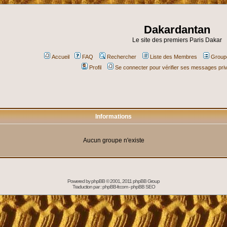
Dakardantan
Le site des premiers Paris Dakar
Accueil
FAQ
Rechercher
Liste des Membres
Groupe
Profil
Se connecter pour vérifier ses messages pri
Informations
Aucun groupe n'existe
Powered by
phpBB
© 2001, 2011 phpBB Group
Traduction par :
phpBB-fr.com
-
phpBB SEO