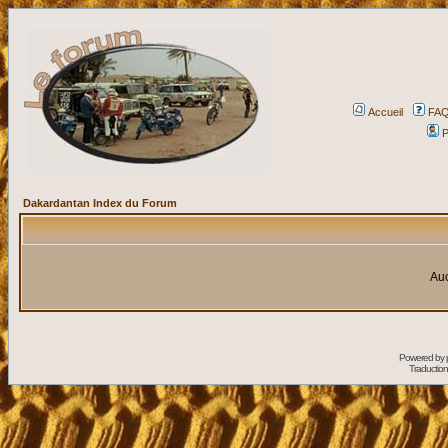
Accueil
FA
P
Dakardantan Index du Forum
Auc
Powered by
Traduction