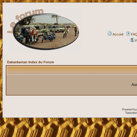
Accueil
FA
P
Dakardantan Index du Forum
Auc
Powered by
Traduction