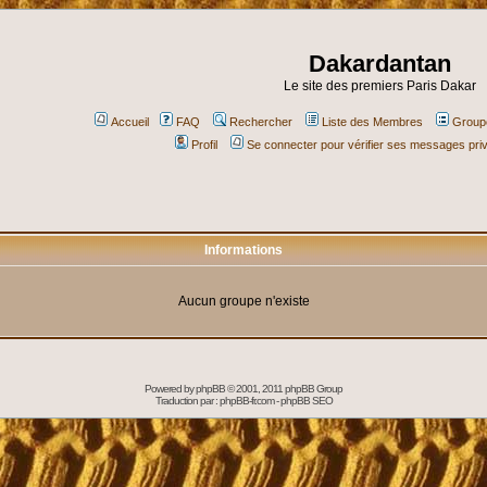
Dakardantan
Le site des premiers Paris Dakar
Accueil
FAQ
Rechercher
Liste des Membres
Groupe
Profil
Se connecter pour vérifier ses messages pri
Informations
Aucun groupe n'existe
Powered by
phpBB
© 2001, 2011 phpBB Group
Traduction par :
phpBB-fr.com
-
phpBB SEO