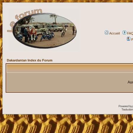
Accueil
FA
P
Dakardantan Index du Forum
Auc
Powered by
Traduction