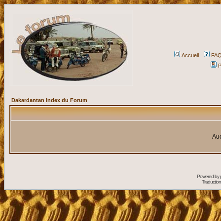
Accueil
FA
P
Dakardantan Index du Forum
Auc
Powered by
Traduction