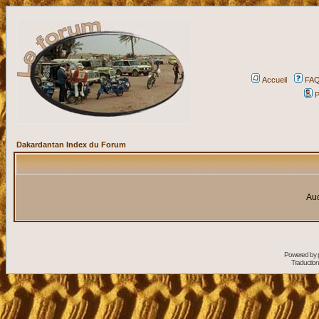
Accueil
FA
P
Dakardantan Index du Forum
Auc
Powered by
Traduction