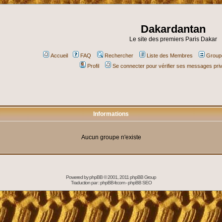
Dakardantan
Le site des premiers Paris Dakar
Accueil
FAQ
Rechercher
Liste des Membres
Groupe
Profil
Se connecter pour vérifier ses messages pri
Informations
Aucun groupe n'existe
Powered by
phpBB
© 2001, 2011 phpBB Group
Traduction par :
phpBB-fr.com
-
phpBB SEO