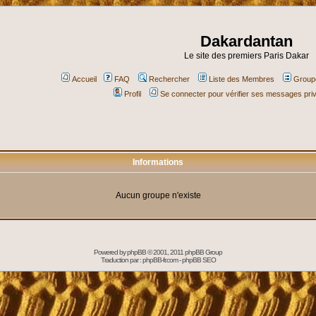
Dakardantan
Le site des premiers Paris Dakar
Accueil
FAQ
Rechercher
Liste des Membres
Groupe
Profil
Se connecter pour vérifier ses messages pri
Informations
Aucun groupe n'existe
Powered by
phpBB
© 2001, 2011 phpBB Group
Traduction par :
phpBB-fr.com
-
phpBB SEO