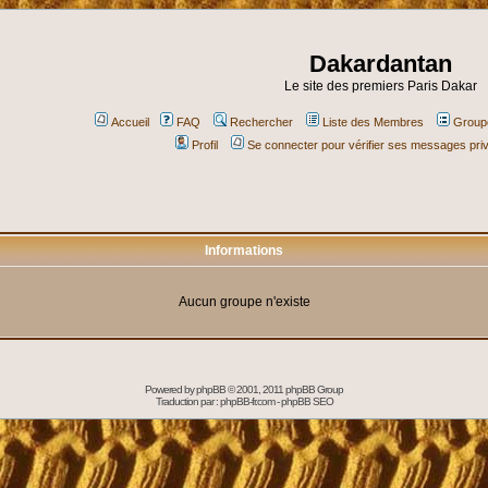
Dakardantan
Le site des premiers Paris Dakar
Accueil
FAQ
Rechercher
Liste des Membres
Groupe
Profil
Se connecter pour vérifier ses messages pri
Informations
Aucun groupe n'existe
Powered by
phpBB
© 2001, 2011 phpBB Group
Traduction par :
phpBB-fr.com
-
phpBB SEO